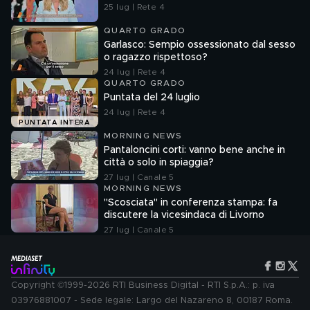
25 lug | Rete 4
QUARTO GRADO
Garlasco: Sempio ossessionato dal sesso
o ragazzo rispettoso?
24 lug | Rete 4
QUARTO GRADO
Puntata del 24 luglio
24 lug | Rete 4
PUNTATA INTERA
MORNING NEWS
Pantaloncini corti: vanno bene anche in
città o solo in spiaggia?
27 lug | Canale 5
MORNING NEWS
"Scosciata" in conferenza stampa: fa
discutere la vicesindaca di Livorno
27 lug | Canale 5
Copyright ©1999-2026 RTI Business Digital - RTI S.p.A.: p. iva
03976881007 - Sede legale: Largo del Nazareno 8, 00187 Roma.