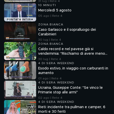
31 lug | Rete 4
10 MINUTI
Mercoledì 5 agosto
05 ago | Rete 4
PUNTATA INTERA
ZONA BIANCA
Caso Garlasco e il sopralluogo dei
Carabinieri
30 lug | Rete 4
ZONA BIANCA
Caldo record e nel pavese già si
vendemmia: "Rischiamo di avere meno
vino"
30 lug | Rete 4
4 DI SERA WEEKEND
Esodo estivo, in viaggio con carburanti in
aumento
01 ago | Rete 4
4 DI SERA WEEKEND
Ucraina, Giuseppe Conte: "Se vinco le
Primarie stop alle armi"
02 ago | Rete 4
4 DI SERA WEEKEND
Rieti: incidente tra pullman e camper, 6
morti e 30 feriti