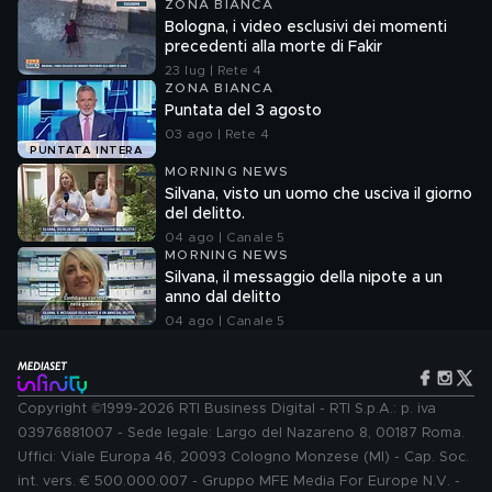
ZONA BIANCA
Bologna, i video esclusivi dei momenti
precedenti alla morte di Fakir
23 lug | Rete 4
ZONA BIANCA
Puntata del 3 agosto
03 ago | Rete 4
PUNTATA INTERA
MORNING NEWS
Silvana, visto un uomo che usciva il giorno
del delitto.
04 ago | Canale 5
MORNING NEWS
Silvana, il messaggio della nipote a un
anno dal delitto
04 ago | Canale 5
Copyright ©1999-2026 RTI Business Digital - RTI S.p.A.: p. iva
03976881007 - Sede legale: Largo del Nazareno 8, 00187 Roma.
Uffici: Viale Europa 46, 20093 Cologno Monzese (MI) - Cap. Soc.
int. vers. € 500.000.007 - Gruppo MFE Media For Europe N.V. -