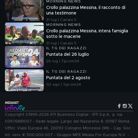
MORNING NEWS
Crollo palazzina Messina, il racconto di
una testimone
31 lug | Canale 5
MORNING NEWS
Crollo palazzina Messina, intera famiglia
sotto le macerie
31 lug | Canale 5
IL TG DEI RAGAZZI
Puntata del 26 luglio
26 lug | Tgcom24
IL TG DEI RAGAZZI
Puntata del 2 agosto
02 ago | Tgcom24
Copyright ©1999-2026 RTI Business Digital - RTI S.p.A.: p. iva
03976881007 - Sede legale: Largo del Nazareno 8, 00187 Roma.
Uffici: Viale Europa 46, 20093 Cologno Monzese (MI) - Cap. Soc.
int. vers. € 500.000.007 - Gruppo MFE Media For Europe N.V. -