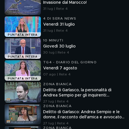
Invasione dal Marocco!
31 lug | Rete 4
4 DI SERA NEWS
Venerdì 31 luglio
31 lug | Rete 4
PUNTATA INTERA
10 MINUTI
Giovedì 30 luglio
30 lug | Rete 4
PUNTATA INTERA
TG4 - DIARIO DEL GIORNO
Venerdì 7 agosto
07 ago | Rete 4
PUNTATA INTERA
ZONA BIANCA
Delitto di Garlasco, la personalità di
Andrea Sempio per gli inquirenti:
"Ossessionato e bugiardo"
27 lug | Rete 4
ZONA BIANCA
Delitto di Garlasco: Andrea Sempio e le
donne, il racconto dell'amica e avvocato
Angela Taccia
27 lug | Rete 4
ZONA BIANCA