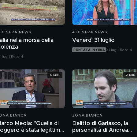
 DI SERA NEWS
4 DI SERA NEWS
talia nella morsa della
Venerdì 31 luglio
iolenza
31 lug | Rete 4
PUNTATA INTERA
 lug | Rete 4
6 MIN
2 MIN
ONA BIANCA
ZONA BIANCA
arco Meola: "Quella di
Delitto di Garlasco, la
oggero è stata legittima
personalità di Andrea