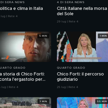
 DI SERA NEWS
4 DI SERA NEWS
olitica e clima in Italia
Città italiane nella morsa
del Sole
 lug | Rete 4
29 lug | Rete 4
5 MIN
1 MIN
UARTO GRADO
QUARTO GRADO
a storia di Chico Forti:
Chico Forti: il percorso
conta l'ergastolo per
giudiziario
micidio
 lug | Rete 4
25 lug | Rete 4
3 MIN
55 MIN