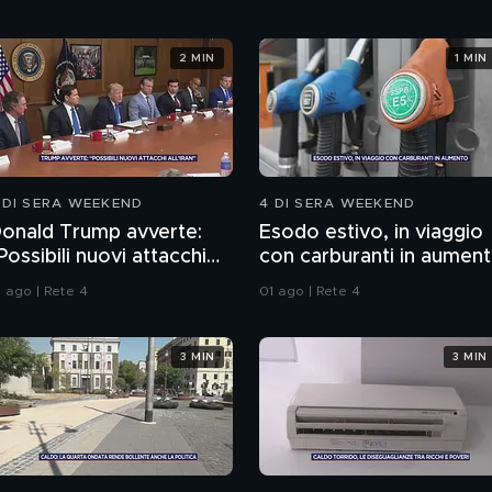
2 MIN
1 MIN
 DI SERA WEEKEND
4 DI SERA WEEKEND
onald Trump avverte:
Esodo estivo, in viaggio
Possibili nuovi attacchi
con carburanti in aumen
ll'Iran"
1 ago | Rete 4
01 ago | Rete 4
3 MIN
3 MIN