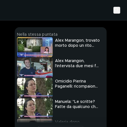
Nella stessa puntata
Alex Marangon, trovato
morto dopo un rito
sciamanico con
allucinogeni
Alex Marangon,
l'intervista due mesi fa:
"Ci aspetta una grande
estate"
Omicidio Pierina
Paganelli: ricompaiono
le scritte nel garage
del delitto
Manuela: "Le scritte?
Fatte da qualcuno che
mi conosce"
Valeria dopo