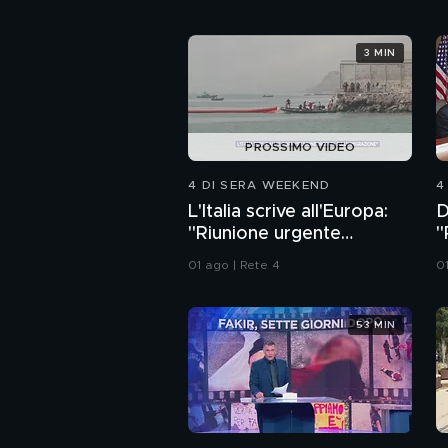
3 MIN
PROSSIMO VIDEO
4 DI SERA WEEKEND
4
L'Italia scrive all'Europa:
D
"Riunione urgente
"
sull'immigrazione"
a
01 ago | Rete 4
0
53 MIN