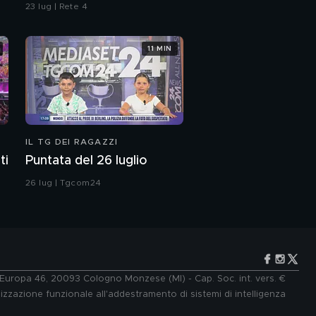
è stata legittima difesa"
23 lug | Rete 4
11 MIN
IL TG DEI RAGAZZI
ti
Puntata del 26 luglio
26 lug | Tgcom24
e Europa 46, 20093 Cologno Monzese (MI) - Cap. Soc. int. vers. €
lizzazione funzionale all'addestramento di sistemi di intelligenza