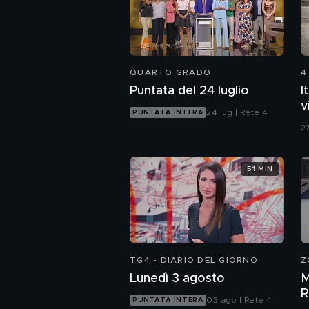
QUARTO GRADO
4
Puntata del 24 luglio
I
v
24 lug | Rete 4
PUNTATA INTERA
27
51 MIN
TG4 - DIARIO DEL GIORNO
Z
Lunedì 3 agosto
M
R
03 ago | Rete 4
PUNTATA INTERA