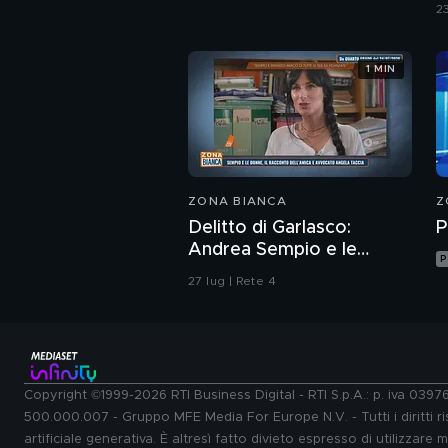
d
23
1 MIN
ZONA BIANCA
Z
Delitto di Garlasco:
P
Andrea Sempio e le
P
donne, il racconto
27 lug | Rete 4
dell'amica e avvocato
Angela Taccia
Copyright ©1999-2026 RTI Business Digital - RTI S.p.A.: p. iva 039
500.000.007 - Gruppo MFE Media For Europe N.V. - Tutti i diritti ris
artificiale generativa. È altresì fatto divieto espresso di utilizzare