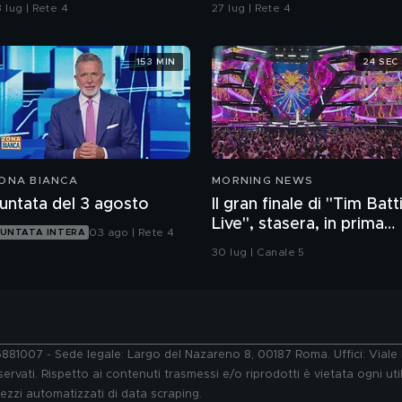
ifesa"
Sempio per gli inquirenti:
 lug | Rete 4
27 lug | Rete 4
"Ossessionato e
bugiardo"
153 MIN
24 SEC
ONA BIANCA
MORNING NEWS
untata del 3 agosto
Il gran finale di "Tim Batti
Live", stasera, in prima
03 ago | Rete 4
UNTATA INTERA
serata, su Canale 5
30 lug | Canale 5
76881007 - Sede legale: Largo del Nazareno 8, 00187 Roma. Uffici: Vial
ervati. Rispetto ai contenuti trasmessi e/o riprodotti è vietata ogni uti
 mezzi automatizzati di data scraping.