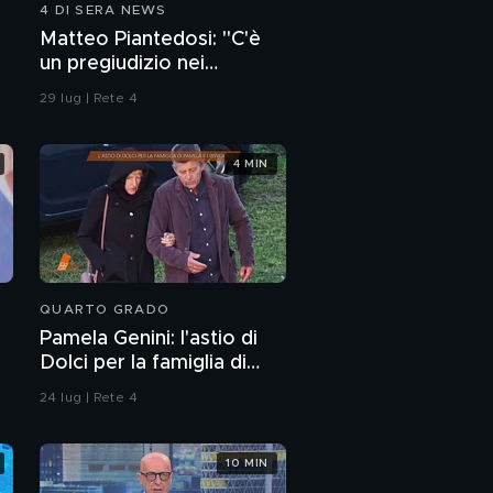
4 DI SERA NEWS
Meteo, in arrivo
Matteo Piantedosi: "C'è
l'anticiclone africano:
un pregiudizio nei
picchi fino a 40 gradi
confronti della polizia"
29 lug | Rete 4
Meteo, in arrivo
l'anticiclone africano
4 MIN
"Battiti Live" questa
sera in prima serata
su Canale 5
QUARTO GRADO
Pamela Genini: l'astio di
Dolci per la famiglia di
Pamela
24 lug | Rete 4
10 MIN