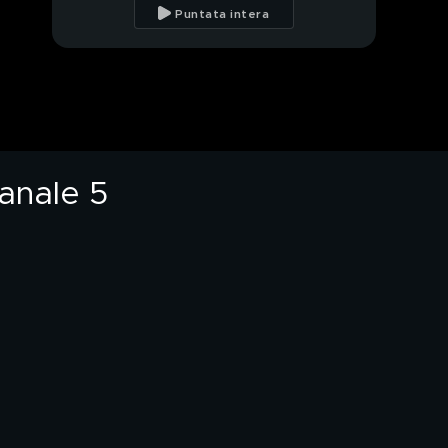
l'aggressione a
Puntata intera
Manuela: "Rifarei tutto"
Alessia Pifferi cambia
carcere: trasferita a
Vigevano
Alessia Pifferi
trasferita nel carcere
di Vigevano
Canale 5
Alessia Pifferi, la
mamma: "La mia
coscienza è pulita"
Alessia Pifferi cambia
carcere e viene
trasferita a Vigevano
Spaghetti killer, oggi il
processo alla nipote di
Maria Basso
Spaghetti per l'eredità:
oggi il processo alla