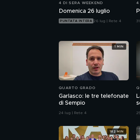
4 DI SERA WEEKEND
4
Domenica 26 luglio
P
26 lug | Rete 4
31
PUNTATA INTERA
1 MIN
QUARTO GRADO
Q
Garlasco: le tre telefonate
L
di Sempio
s
o
24 lug | Rete 4
25
182 MIN