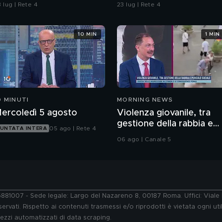
igevano il 13 agosto?
alla morte di Fakir
 lug | Rete 4
23 lug | Rete 4
10 MIN
1 MIN
0 MINUTI
MORNING NEWS
ercoledì 5 agosto
Violenza giovanile, tra
gestione della rabbia e
05 ago | Rete 4
UNTATA INTERA
pericolo sociale: parla il
06 ago | Canale 5
Prof. Pierpaolo Limone
76881007 - Sede legale: Largo del Nazareno 8, 00187 Roma. Uffici: Vial
ervati. Rispetto ai contenuti trasmessi e/o riprodotti è vietata ogni uti
 mezzi automatizzati di data scraping.