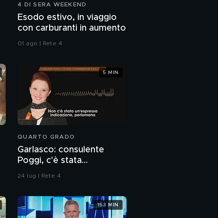
4 DI SERA WEEKEND
Esodo estivo, in viaggio
con carburanti in aumento
01 ago | Rete 4
5 MIN
QUARTO GRADO
Garlasco: consulente
Poggi, c'è stata
contaminazione sulle
24 lug | Rete 4
unghie?
153 MIN