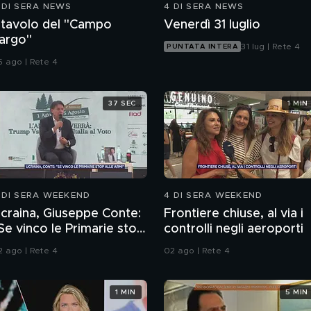
 DI SERA NEWS
4 DI SERA NEWS
l tavolo del "Campo
Venerdì 31 luglio
argo"
31 lug | Rete 4
PUNTATA INTERA
5 ago | Rete 4
37 SEC
1 MIN
 DI SERA WEEKEND
4 DI SERA WEEKEND
craina, Giuseppe Conte:
Frontiere chiuse, al via i
Se vinco le Primarie stop
controlli negli aeroporti
lle armi"
2 ago | Rete 4
02 ago | Rete 4
1 MIN
5 MIN