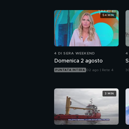
54 MIN
4 DI SERA WEEKEND
4
Domenica 2 agosto
S
02 ago | Rete 4
30
PUNTATA INTERA
3 MIN