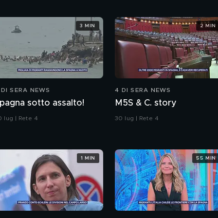
3 MIN
2 MIN
 DI SERA NEWS
4 DI SERA NEWS
pagna sotto assalto!
M5S & C. story
 lug | Rete 4
30 lug | Rete 4
1 MIN
55 MIN