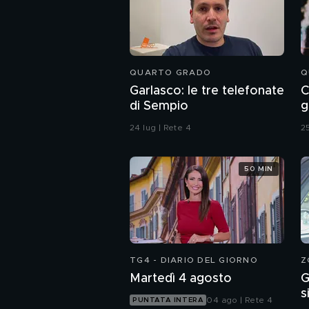
QUARTO GRADO
Q
Garlasco: le tre telefonate
C
di Sempio
g
24 lug | Rete 4
25
50 MIN
TG4 - DIARIO DEL GIORNO
Z
Martedì 4 agosto
G
s
04 ago | Rete 4
PUNTATA INTERA