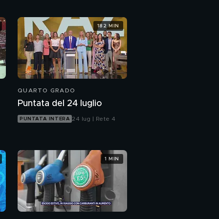
Mirigliani: Le
182 MIN
dipendenze sono
drammatiche
La psicologa di
Calissano: "Era
depresso"
PROSSIMO VIDEO
QUARTO GRADO
Il Capodanno nella casa
del GF Vip
Puntata del 24 luglio
24 lug | Rete 4
PUNTATA INTERA
1 MIN