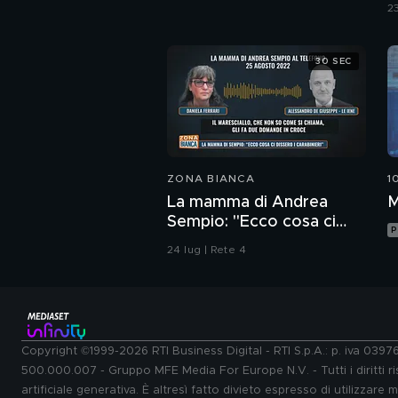
V
23
30 SEC
ZONA BIANCA
1
La mamma di Andrea
M
Sempio: "Ecco cosa ci
P
dissero i carabinieri"
24 lug | Rete 4
Copyright ©1999-2026 RTI Business Digital - RTI S.p.A.: p. iva 039
500.000.007 - Gruppo MFE Media For Europe N.V. - Tutti i diritti ris
artificiale generativa. È altresì fatto divieto espresso di utilizzare