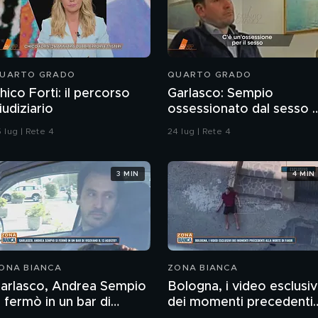
UARTO GRADO
QUARTO GRADO
hico Forti: il percorso
Garlasco: Sempio
iudiziario
ossessionato dal sesso 
ragazzo rispettoso?
 lug | Rete 4
24 lug | Rete 4
3 MIN
4 MIN
ONA BIANCA
ZONA BIANCA
arlasco, Andrea Sempio
Bologna, i video esclusiv
i fermò in un bar di
dei momenti precedenti