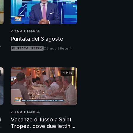
ZONA BIANCA
Puntata del 3 agosto
o
03 ago | Rete 4
PUNTATA INTERA
4 MIN
ZONA BIANCA
i
Vacanze di lusso a Saint
Tropez, dove due lettini