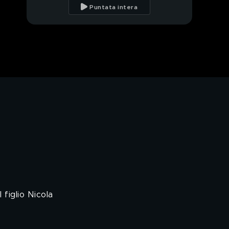
Italia nel 2022
Puntata intera
Madre fa annegare il
figlio di 2 anni
Ai domiciliari uccide il
figlio di 7 anni
Uccide il figlio di 7 anni,
la vicina di casa: "Non
sembrava violento"
Parla l'amica dell'ex
accoltellata
Novità sul giallo della
morte di Calissano
 figlio Nicola
La ex di Calissano:
"Non si è suicidato"