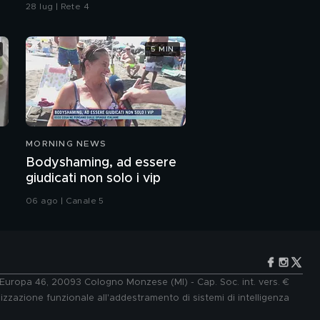
costano 800 euro al
28 lug | Rete 4
giorno
5 MIN
MORNING NEWS
Bodyshaming, ad essere
giudicati non solo i vip
06 ago | Canale 5
e Europa 46, 20093 Cologno Monzese (MI) - Cap. Soc. int. vers. €
lizzazione funzionale all'addestramento di sistemi di intelligenza