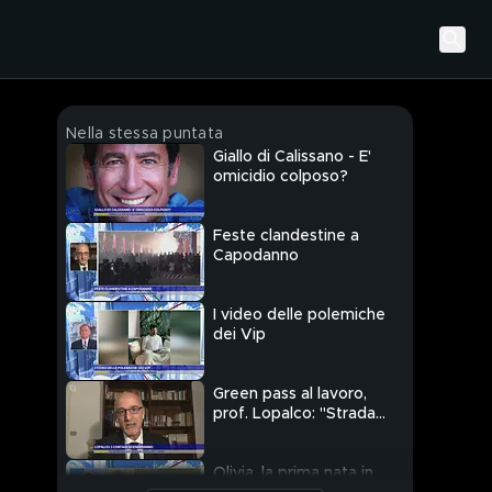
Nella stessa puntata
Giallo di Calissano - E'
omicidio colposo?
Feste clandestine a
Capodanno
I video delle polemiche
dei Vip
Green pass al lavoro,
prof. Lopalco: "Strada
necessaria"
Olivia, la prima nata in