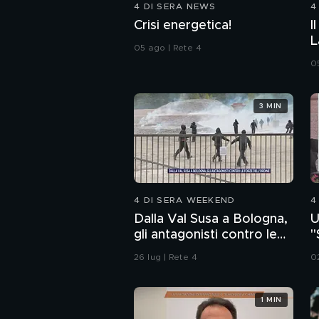
4 DI SERA NEWS
4
Crisi energetica!
I
L
05 ago | Rete 4
0
3 MIN
4 DI SERA WEEKEND
4
Dalla Val Susa a Bologna,
U
gli antagonisti contro le
"
forze dell'ordine
a
26 lug | Rete 4
0
1 MIN