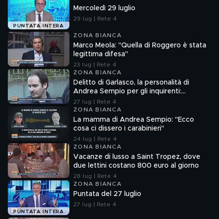
Mercoledì 29 luglio
29 lug | Rete 4
PUNTATA INTERA
ZONA BIANCA
Marco Meola: "Quella di Roggero è stata
legittima difesa"
23 lug | Rete 4
ZONA BIANCA
Delitto di Garlasco, la personalità di
Andrea Sempio per gli inquirenti:
"Ossessionato e bugiardo"
27 lug | Rete 4
ZONA BIANCA
La mamma di Andrea Sempio: "Ecco
cosa ci dissero i carabinieri"
24 lug | Rete 4
ZONA BIANCA
Vacanze di lusso a Saint Tropez, dove
due lettini costano 800 euro al giorno
28 lug | Rete 4
ZONA BIANCA
Puntata del 27 luglio
27 lug | Rete 4
PUNTATA INTERA