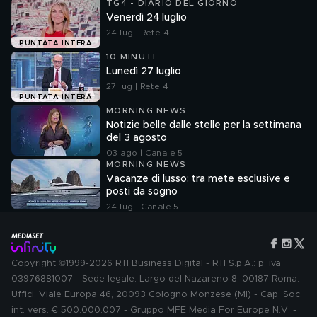
TG4 - DIARIO DEL GIORNO
Venerdì 24 luglio
24 lug | Rete 4
PUNTATA INTERA
10 MINUTI
Lunedì 27 luglio
27 lug | Rete 4
PUNTATA INTERA
MORNING NEWS
Notizie belle dalle stelle per la settimana
del 3 agosto
03 ago | Canale 5
MORNING NEWS
Vacanze di lusso: tra mete esclusive e
posti da sogno
24 lug | Canale 5
Copyright ©1999-2026 RTI Business Digital - RTI S.p.A.: p. iva
03976881007 - Sede legale: Largo del Nazareno 8, 00187 Roma.
Uffici: Viale Europa 46, 20093 Cologno Monzese (MI) - Cap. Soc.
int. vers. € 500.000.007 - Gruppo MFE Media For Europe N.V. -