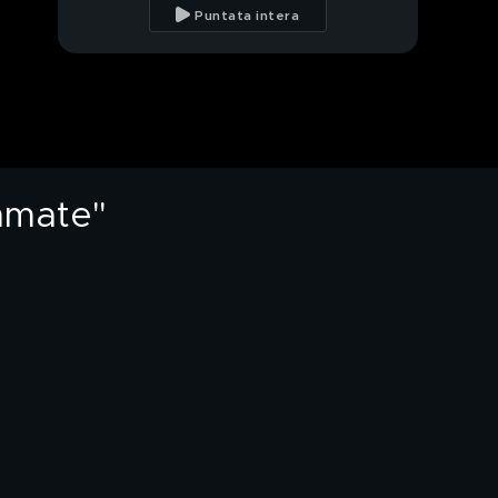
"L'avvocato le ha
Puntata intera
proibito di presentarsi
oggi"
Vittima del branco:
"Sequestrata, picchiata
e minacciata"
Vittima è la ragazza
vittima del branco?
immate"
Il messaggio della
ragazza vittima del
branco
Truffatore scappa
senza pagare
Fugge senza pagare il
conto: "Subisco una
persecuzione"
Fugge senza pagare,
parla l'albergatore