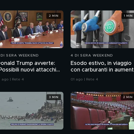
2 MIN
1 MIN
 DI SERA WEEKEND
4 DI SERA WEEKEND
onald Trump avverte:
Esodo estivo, in viaggio
Possibili nuovi attacchi
con carburanti in aumen
ll'Iran"
1 ago | Rete 4
01 ago | Rete 4
3 MIN
2 MIN