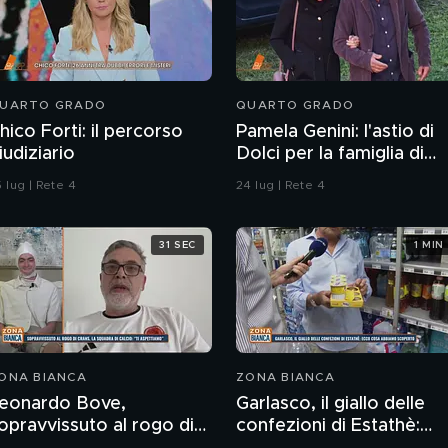
UARTO GRADO
QUARTO GRADO
hico Forti: il percorso
Pamela Genini: l'astio di
iudiziario
Dolci per la famiglia di
Pamela
 lug | Rete 4
24 lug | Rete 4
31 SEC
1 MIN
ONA BIANCA
ZONA BIANCA
eonardo Bove,
Garlasco, il giallo delle
opravvissuto al rogo di
confezioni di Estathè: