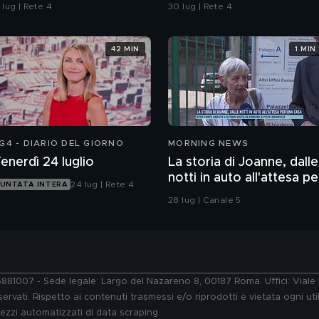
rans-Montana, la
ecco cosa abbiamo
 lug | Rete 4
30 lug | Rete 4
quadra di calcio: "Ti
scoperto
spettiamo"
42 MIN
1 MIN
G4 - DIARIO DEL GIORNO
MORNING NEWS
enerdì 24 luglio
La storia di Joanne, dalle
notti in auto all'attesa pe
24 lug | Rete 4
UNTATA INTERA
una casa
28 lug | Canale 5
76881007 - Sede legale: Largo del Nazareno 8, 00187 Roma. Uffici: Vial
ervati. Rispetto ai contenuti trasmessi e/o riprodotti è vietata ogni uti
 mezzi automatizzati di data scraping.