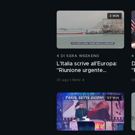
3 MIN
4 DI SERA WEEKEND
4
L'Italia scrive all'Europa:
D
"Riunione urgente
"
sull'immigrazione"
a
01 ago | Rete 4
0
53 MIN