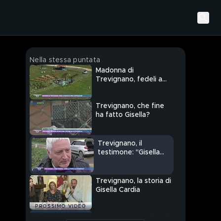
Nella stessa puntata
Madonna di
Trevignano, fedeli a
raccolta per
l'apparizione
Trevignano, che fine
ha fatto Gisella?
Trevignano, il
testimone: "Gisella
porta le stimmate"
Trevignano, la storia di
Gisella Cardia
PROSSIMO VIDEO
Trevignano, Paola Felli: