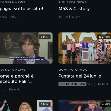
 DI SERA NEWS
4 DI SERA NEWS
pagna sotto assalto!
M5S & C. story
 lug | Rete 4
30 lug | Rete 4
3 MIN
182 MIN
 DI SERA NEWS
QUARTO GRADO
ome e perché è
Puntata del 24 luglio
eceduto Fakir
24 lug | Rete 4
PUNTATA INTERA
bderrahim?
 lug | Rete 4
1 MIN
4 MIN