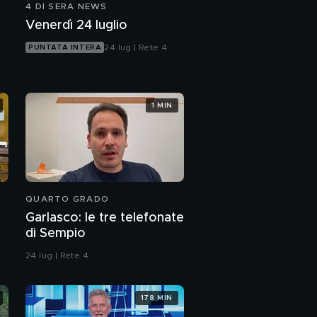
4 DI SERA NEWS
"Insultata per il mio
Venerdì 24 luglio
peso", Lizzo non si
arrende e rilancia
24 lug | Rete 4
PUNTATA INTERA
Belen e Spinalbese,
pace fatta per il bene
della figlia?
1 MIN
"Cucina in balcone con
Ruben"
"Vanina un vice
questore a Catania"
QUARTO GRADO
stasera su Canale5
Garlasco: le tre telefonate
di Sempio
24 lug | Rete 4
178 MIN