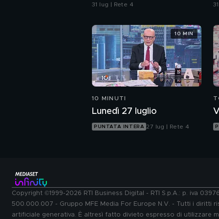
Bertolaso per Leonardo
C
31 lug | Rete 4
31
Bove
s
a
10 MIN
10 MINUTI
T
Lunedì 27 luglio
V
27 lug | Rete 4
PUNTATA INTERA
P
Copyright ©1999-2026 RTI Business Digital - RTI S.p.A.: p. iva 039
500.000.007 - Gruppo MFE Media For Europe N.V. - Tutti i diritti ris
artificiale generativa. È altresì fatto divieto espresso di utilizzare