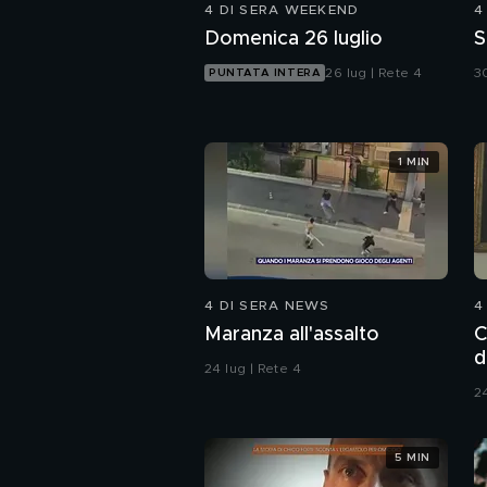
4 DI SERA WEEKEND
4
Domenica 26 luglio
S
26 lug | Rete 4
30
PUNTATA INTERA
1 MIN
4 DI SERA NEWS
4
Maranza all'assalto
C
d
24 lug | Rete 4
A
24
5 MIN