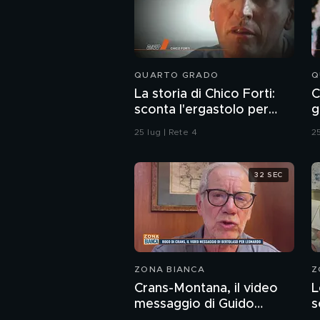
QUARTO GRADO
Q
La storia di Chico Forti:
C
sconta l'ergastolo per
g
omicidio
25 lug | Rete 4
25
32 SEC
ZONA BIANCA
Z
Crans-Montana, il video
L
messaggio di Guido
s