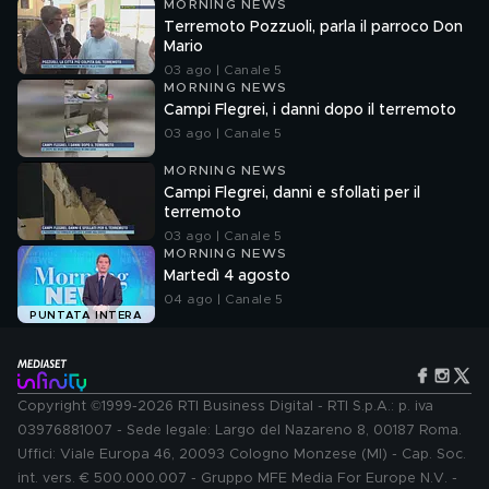
MORNING NEWS
Terremoto Pozzuoli, parla il parroco Don
Mario
03 ago | Canale 5
MORNING NEWS
Campi Flegrei, i danni dopo il terremoto
03 ago | Canale 5
MORNING NEWS
Campi Flegrei, danni e sfollati per il
terremoto
03 ago | Canale 5
MORNING NEWS
Martedì 4 agosto
04 ago | Canale 5
PUNTATA INTERA
Copyright ©1999-2026 RTI Business Digital - RTI S.p.A.: p. iva
03976881007 - Sede legale: Largo del Nazareno 8, 00187 Roma.
Uffici: Viale Europa 46, 20093 Cologno Monzese (MI) - Cap. Soc.
int. vers. € 500.000.007 - Gruppo MFE Media For Europe N.V. -