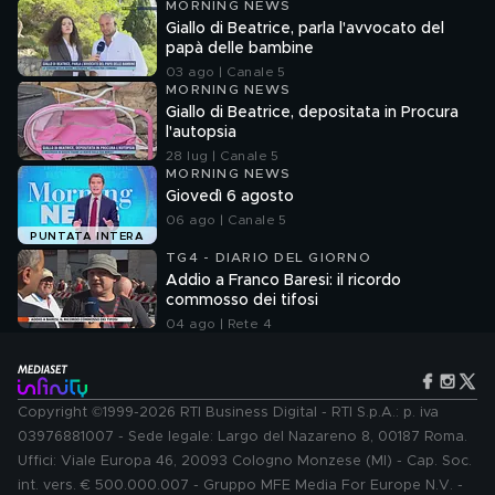
MORNING NEWS
Giallo di Beatrice, parla l'avvocato del
papà delle bambine
03 ago | Canale 5
MORNING NEWS
Giallo di Beatrice, depositata in Procura
l'autopsia
28 lug | Canale 5
MORNING NEWS
Giovedì 6 agosto
06 ago | Canale 5
PUNTATA INTERA
TG4 - DIARIO DEL GIORNO
Addio a Franco Baresi: il ricordo
commosso dei tifosi
04 ago | Rete 4
Copyright ©1999-2026 RTI Business Digital - RTI S.p.A.: p. iva
03976881007 - Sede legale: Largo del Nazareno 8, 00187 Roma.
Uffici: Viale Europa 46, 20093 Cologno Monzese (MI) - Cap. Soc.
int. vers. € 500.000.007 - Gruppo MFE Media For Europe N.V. -