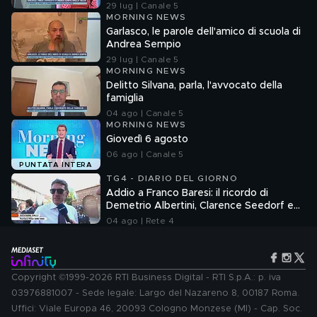
29 lug | Canale 5
MORNING NEWS
Garlasco, le parole dell'amico di scuola di
Andrea Sempio
29 lug | Canale 5
MORNING NEWS
Delitto Silvana, parla, l'avvocato della
famiglia
04 ago | Canale 5
MORNING NEWS
Giovedì 6 agosto
06 ago | Canale 5
PUNTATA INTERA
TG4 - DIARIO DEL GIORNO
Addio a Franco Baresi: il ricordo di
Demetrio Albertini, Clarence Seedorf e
Giovanni Galli
04 ago | Rete 4
Copyright ©1999-2026 RTI Business Digital - RTI S.p.A.: p. iva
03976881007 - Sede legale: Largo del Nazareno 8, 00187 Roma.
Uffici: Viale Europa 46, 20093 Cologno Monzese (MI) - Cap. Soc.