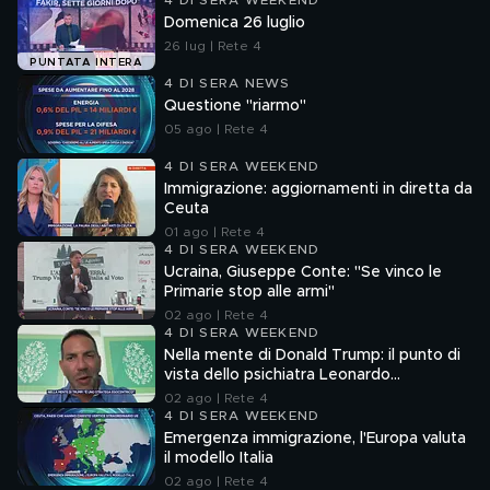
4 DI SERA WEEKEND
Domenica 26 luglio
26 lug | Rete 4
PUNTATA INTERA
4 DI SERA NEWS
Questione "riarmo"
05 ago | Rete 4
4 DI SERA WEEKEND
Immigrazione: aggiornamenti in diretta da
Ceuta
01 ago | Rete 4
4 DI SERA WEEKEND
Ucraina, Giuseppe Conte: "Se vinco le
Primarie stop alle armi"
02 ago | Rete 4
4 DI SERA WEEKEND
Nella mente di Donald Trump: il punto di
vista dello psichiatra Leonardo
Mendolicchio
02 ago | Rete 4
4 DI SERA WEEKEND
Emergenza immigrazione, l'Europa valuta
il modello Italia
02 ago | Rete 4