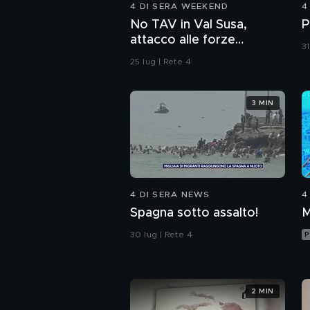
4 DI SERA WEEKEND
4
No TAV in Val Susa,
P
attacco alle forze
31
dell'ordine
25 lug | Rete 4
3 MIN
4 DI SERA NEWS
4
Spagna sotto assalto!
M
30 lug | Rete 4
P
2 MIN