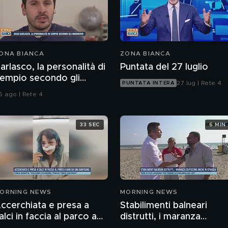
ONA BIANCA
ZONA BIANCA
arlasco, la personalità di
Puntata del 27 luglio
empio secondo gli
27 lug | Rete 4
PUNTATA INTERA
nquirenti
6 ago | Rete 4
33 SEC
6 MIN
ORNING NEWS
MORNING NEWS
ccerchiata e presa a
Stabilimenti balneari
alci in faccia al parco a
distrutti, i maranza