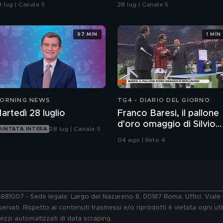
ari da una babygang
colpiscono anche in
8 lug | Canale 5
28 lug | Canale 5
spiaggia
97 MIN
1 MIN
ORNING NEWS
TG4 - DIARIO DEL GIORNO
artedì 28 luglio
Franco Baresi, il pallone
d'oro omaggio di Silvio
28 lug | Canale 5
UNTATA INTERA
Berlusconi
04 ago | Rete 4
76881007 - Sede legale: Largo del Nazareno 8, 00187 Roma. Uffici: Vial
ervati. Rispetto ai contenuti trasmessi e/o riprodotti è vietata ogni uti
 mezzi automatizzati di data scraping.