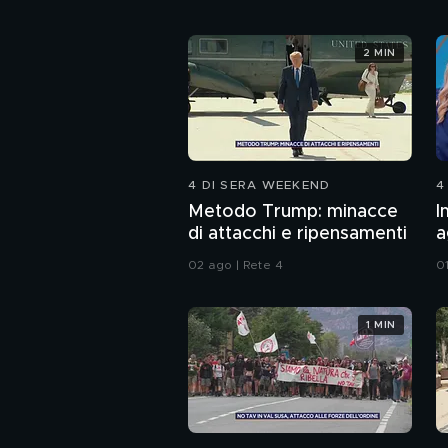
2 MIN
4 DI SERA WEEKEND
4
Metodo Trump: minacce
I
di attacchi e ripensamenti
a
d
02 ago | Rete 4
0
1 MIN