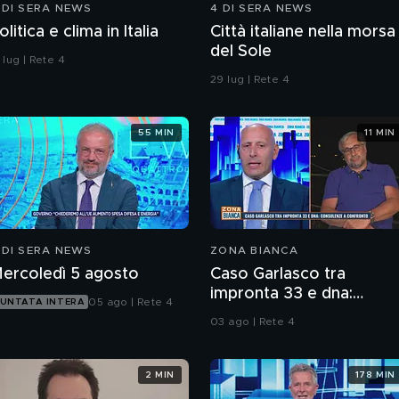
 DI SERA NEWS
4 DI SERA NEWS
olitica e clima in Italia
Città italiane nella morsa
del Sole
 lug | Rete 4
29 lug | Rete 4
55 MIN
11 MIN
 DI SERA NEWS
ZONA BIANCA
ercoledì 5 agosto
Caso Garlasco tra
impronta 33 e dna:
05 ago | Rete 4
UNTATA INTERA
consulenze a confronto
03 ago | Rete 4
2 MIN
178 MIN