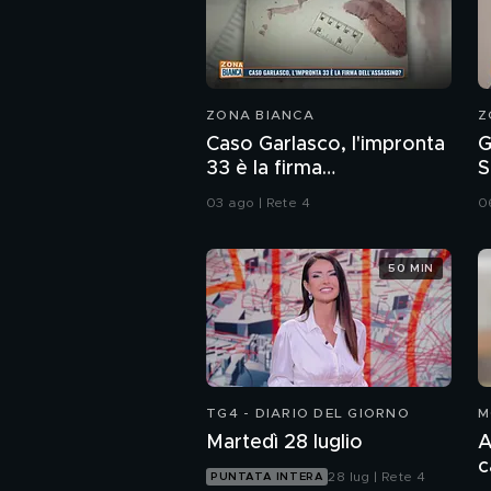
ZONA BIANCA
Z
Caso Garlasco, l'impronta
G
33 è la firma
S
dell'assassino?
i
03 ago | Rete 4
0
50 MIN
TG4 - DIARIO DEL GIORNO
M
Martedì 28 luglio
A
c
28 lug | Rete 4
PUNTATA INTERA