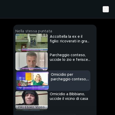
Nella stessa puntata
Accoltella la ex e il
figlio: ricoverati in gravi
condizioni
Parcheggio conteso,
uccide lo zio e ferisce
il cugino
Omicidio per
parcheggio conteso,
uccide lo zio e ferisce
il cugino
Omicidio a Bibbiano,
uccide il vicino di casa
PROSSIMO VIDEO
Omicidio Bibbiano,