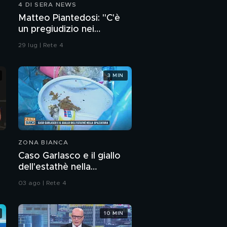
4 DI SERA NEWS
Matteo Piantedosi: "C'è
un pregiudizio nei
confronti della polizia"
29 lug | Rete 4
3 MIN
ZONA BIANCA
Caso Garlasco e il giallo
dell'estathè nella
spazzatura
03 ago | Rete 4
10 MIN