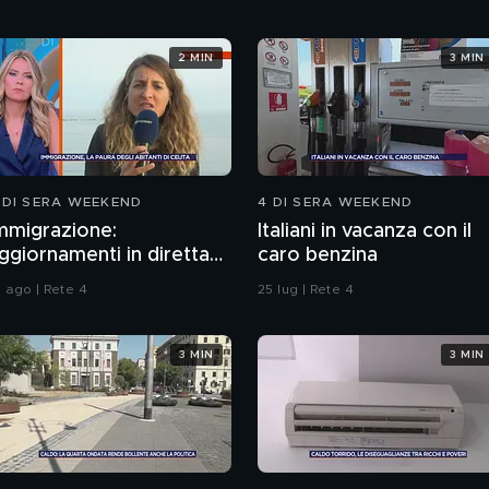
2 MIN
3 MIN
 DI SERA WEEKEND
4 DI SERA WEEKEND
mmigrazione:
Italiani in vacanza con il
ggiornamenti in diretta
caro benzina
a Ceuta
1 ago | Rete 4
25 lug | Rete 4
3 MIN
3 MIN