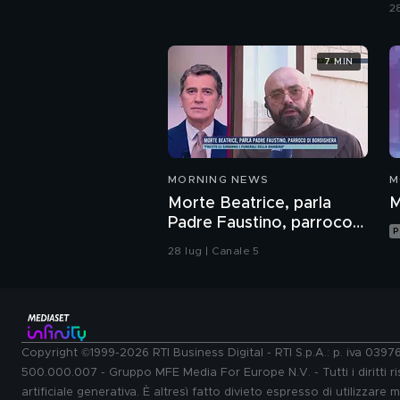
B
2
7 MIN
MORNING NEWS
M
Morte Beatrice, parla
M
Padre Faustino, parroco
P
di Bordighera
28 lug | Canale 5
Copyright ©1999-2026 RTI Business Digital - RTI S.p.A.: p. iva 039
500.000.007 - Gruppo MFE Media For Europe N.V. - Tutti i diritti ris
artificiale generativa. È altresì fatto divieto espresso di utilizzare