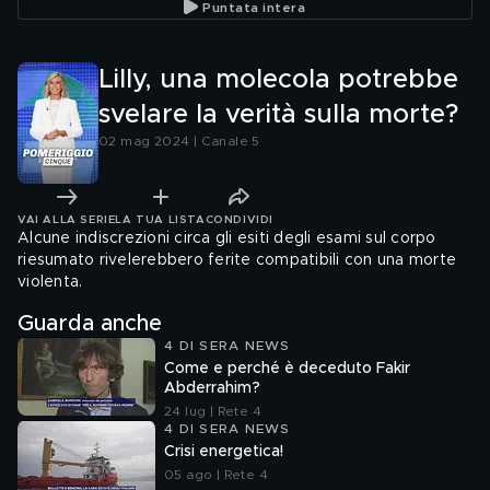
Puntata intera
Lilly, una molecola potrebbe
svelare la verità sulla morte?
02 mag 2024 | Canale 5
VAI ALLA SERIE
LA TUA LISTA
CONDIVIDI
Alcune indiscrezioni circa gli esiti degli esami sul corpo
riesumato rivelerebbero ferite compatibili con una morte
violenta.
Guarda anche
4 DI SERA NEWS
Come e perché è deceduto Fakir
Abderrahim?
24 lug | Rete 4
4 DI SERA NEWS
Crisi energetica!
05 ago | Rete 4