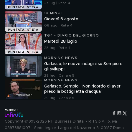
27 lug | Rete 4
PUNTATA INTERA
10 MINUTI
Giovedì 6 agosto
06 ago | Rete 4
PUNTATA INTERA
TG4 - DIARIO DEL GIORNO
Martedì 28 luglio
28 lug | Rete 4
PUNTATA INTERA
MORNING NEWS
Garlasco, le nuove indagini su Sempio e
gli sviluppi
29 lug | Canale 5
MORNING NEWS
Garlasco, Sempio: "Non ricordo di aver
preso la bottiglietta d'acqua"
29 lug | Canale 5
Copyright ©1999-2026 RTI Business Digital - RTI S.p.A.: p. iva
03976881007 - Sede legale: Largo del Nazareno 8, 00187 Roma.