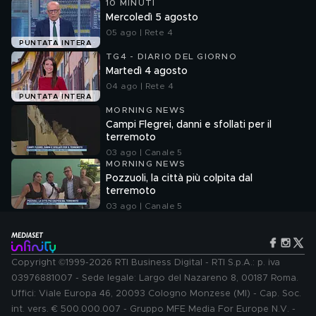
10 MINUTI
Mercoledì 5 agosto
05 ago | Rete 4
PUNTATA INTERA
TG4 - DIARIO DEL GIORNO
Martedì 4 agosto
04 ago | Rete 4
PUNTATA INTERA
MORNING NEWS
Campi Flegrei, danni e sfollati per il
terremoto
03 ago | Canale 5
MORNING NEWS
Pozzuoli, la città più colpita dal
terremoto
03 ago | Canale 5
Copyright ©1999-2026 RTI Business Digital - RTI S.p.A.: p. iva
03976881007 - Sede legale: Largo del Nazareno 8, 00187 Roma.
Uffici: Viale Europa 46, 20093 Cologno Monzese (MI) - Cap. Soc.
int. vers. € 500.000.007 - Gruppo MFE Media For Europe N.V. -