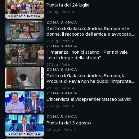
Puntata del 24 luglio
24 lug | Rete 4
PUNTATA INTERA
ZONA BIANCA
Delitto di Garlasco: Andrea Sempio e le
donne, il racconto dell'amica e avvocato
Angela Taccia
27 lug | Rete 4
ZONA BIANCA
I "maranza" non ci stanno: "Per noi vale
solo la legge della strada"
27 lug | Rete 4
ZONA BIANCA
Delitto di Garlasco: Andrea Sempio, la
Procura di Pavia non ha dubbi: l'impronta
33 è la pistola fumante
28 lug | Rete 4
ZONA BIANCA
L'intervista al vicepremier Matteo Salvini
27 lug | Rete 4
ZONA BIANCA
Puntata del 3 agosto
03 ago | Rete 4
PUNTATA INTERA