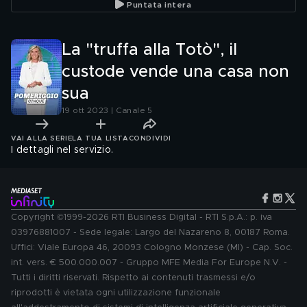
Puntata intera
La "truffa alla Totò", il
custode vende una casa non
sua
19 ott 2023 | Canale 5
VAI ALLA SERIE
LA TUA LISTA
CONDIVIDI
I dettagli nel servizio.
Copyright ©1999-2026 RTI Business Digital - RTI S.p.A.: p. iva
03976881007 - Sede legale: Largo del Nazareno 8, 00187 Roma.
Uffici: Viale Europa 46, 20093 Cologno Monzese (MI) - Cap. Soc.
int. vers. € 500.000.007 - Gruppo MFE Media For Europe N.V. -
Tutti i diritti riservati. Rispetto ai contenuti trasmessi e/o
riprodotti è vietata ogni utilizzazione funzionale