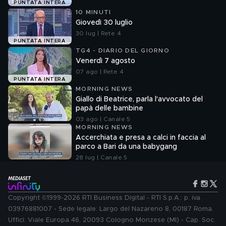
PUNTATA INTERA
10 MINUTI
Giovedì 30 luglio
30 lug | Rete 4
PUNTATA INTERA
TG4 - DIARIO DEL GIORNO
Venerdì 7 agosto
07 ago | Rete 4
PUNTATA INTERA
MORNING NEWS
Giallo di Beatrice, parla l'avvocato del
papà delle bambine
03 ago | Canale 5
MORNING NEWS
Accerchiata e presa a calci in faccia al
parco a Bari da una babygang
28 lug | Canale 5
Copyright ©1999-2026 RTI Business Digital - RTI S.p.A.: p. iva
03976881007 - Sede legale: Largo del Nazareno 8, 00187 Roma.
Uffici: Viale Europa 46, 20093 Cologno Monzese (MI) - Cap. Soc.