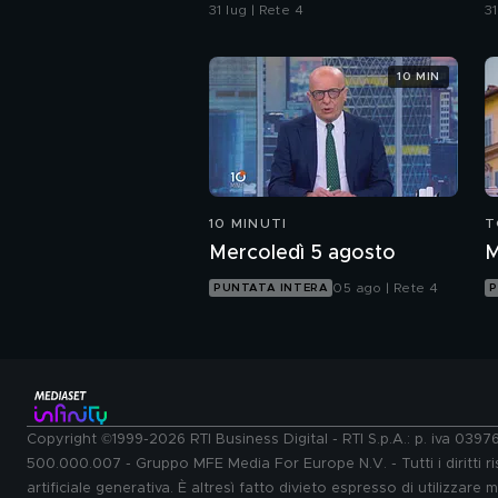
per disperso nel rogo
b
31 lug | Rete 4
31
d
10 MIN
10 MINUTI
T
Mercoledì 5 agosto
M
05 ago | Rete 4
PUNTATA INTERA
P
Copyright ©1999-2026 RTI Business Digital - RTI S.p.A.: p. iva 039
500.000.007 - Gruppo MFE Media For Europe N.V. - Tutti i diritti ris
artificiale generativa. È altresì fatto divieto espresso di utilizzare