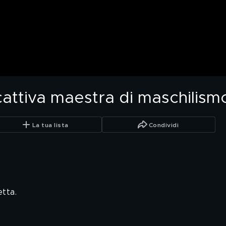
cattiva maestra di maschilism
La tua lista
Condividi
etta.