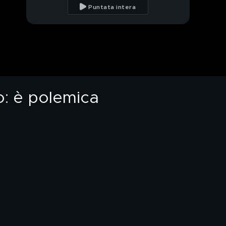
da una gelosia
Puntata intera
morbosa per Giulia
Giulia, la testimonianza
di un suo amico
Giulia uccisa dall'ex, nel
luogo della seconda
aggressione
o: è polemica
Giulia, la sorella: "Lei
era un'anima pura,
un'eterna bambina"
Kata, la mamma
accusata di aver
sfregiato una donna
Cosa pensano i giovani
della libertà delle
donne?
La musica trap cattiva
maestra di