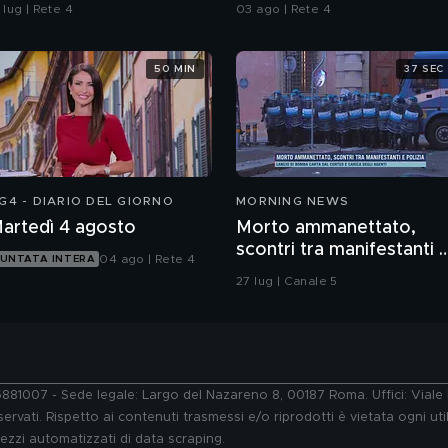
engala? Fatti arrivare
"Sognamo l'Europa"
 lug | Rete 4
03 ago | Rete 4
alla Francia"
50 MIN
37 SEC
G4 - DIARIO DEL GIORNO
MORNING NEWS
artedì 4 agosto
Morto ammanettato,
scontri tra manifestanti 
04 ago | Rete 4
UNTATA INTERA
polizia
27 lug | Canale 5
76881007 - Sede legale: Largo del Nazareno 8, 00187 Roma. Uffici: Vial
ervati. Rispetto ai contenuti trasmessi e/o riprodotti è vietata ogni uti
 mezzi automatizzati di data scraping.