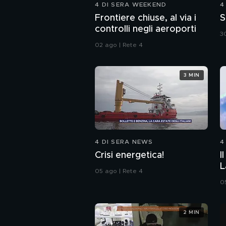
4 DI SERA WEEKEND
4
Frontiere chiuse, al via i
S
controlli negli aeroporti
30
02 ago | Rete 4
3 MIN
4 DI SERA NEWS
4
Crisi energetica!
I
L
05 ago | Rete 4
0
2 MIN