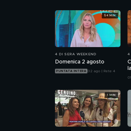
54 MIN
4 DI SERA WEEKEND
4
Domenica 2 agosto
C
l
02 ago | Rete 4
PUNTATA INTERA
0
1 MIN