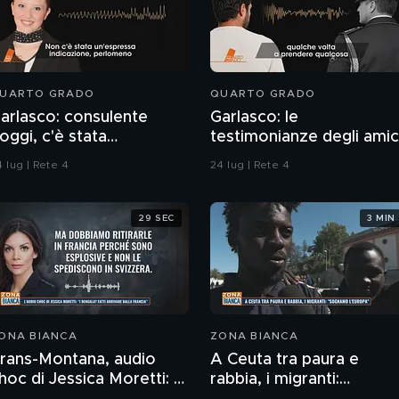
UARTO GRADO
QUARTO GRADO
arlasco: consulente
Garlasco: le
oggi, c'è stata
testimonianze degli amic
ontaminazione sulle
di Marco Poggi
 lug | Rete 4
24 lug | Rete 4
nghie?
29 SEC
3 MIN
ONA BIANCA
ZONA BIANCA
rans-Montana, audio
A Ceuta tra paura e
hoc di Jessica Moretti: "I
rabbia, i migranti: