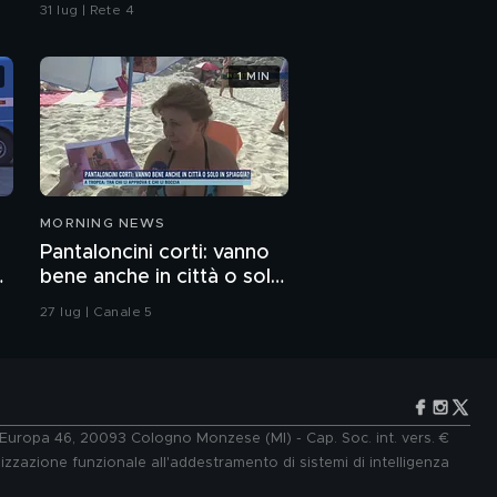
aspettano ancora
31 lug | Rete 4
giustizia
1 MIN
MORNING NEWS
Pantaloncini corti: vanno
e
bene anche in città o solo
in spiaggia?
27 lug | Canale 5
e Europa 46, 20093 Cologno Monzese (MI) - Cap. Soc. int. vers. €
lizzazione funzionale all'addestramento di sistemi di intelligenza