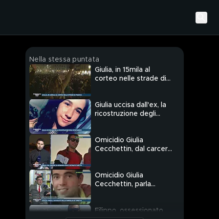
Nella stessa puntata
Giulia, in 15mila al
corteo nelle strade di
Padova
Giulia uccisa dall'ex, la
ricostruzione degli
spostamenti
Omicidio Giulia
Cecchettin, dal carcere
in Germania dove è
detenuto Turetta
Omicidio Giulia
Cecchettin, parla
l'avvocato della
famiglia Turetta
Filippo, ossessionato