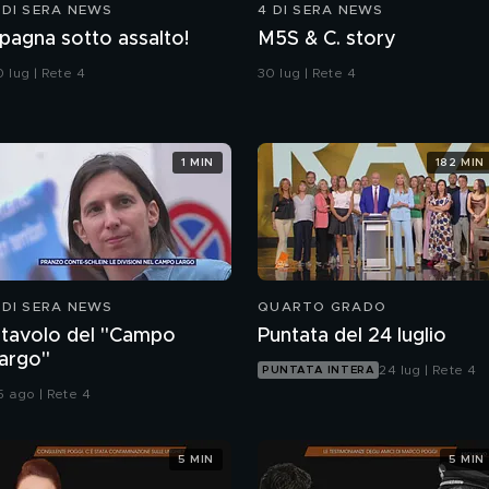
 DI SERA NEWS
4 DI SERA NEWS
pagna sotto assalto!
M5S & C. story
 lug | Rete 4
30 lug | Rete 4
1 MIN
182 MIN
 DI SERA NEWS
QUARTO GRADO
l tavolo del "Campo
Puntata del 24 luglio
argo"
24 lug | Rete 4
PUNTATA INTERA
5 ago | Rete 4
5 MIN
5 MIN