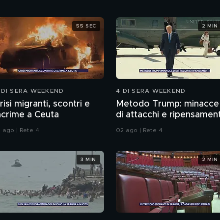
55 SEC
2 MIN
 DI SERA WEEKEND
4 DI SERA WEEKEND
risi migranti, scontri e
Metodo Trump: minacce
acrime a Ceuta
di attacchi e ripensament
1 ago | Rete 4
02 ago | Rete 4
3 MIN
2 MIN