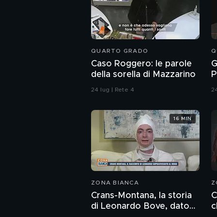
QUARTO GRADO
Q
Caso Roggero: le parole
G
della sorella di Mazzarino
P
c
24 lug | Rete 4
24
u
16 MIN
ZONA BIANCA
Z
Crans-Montana, la storia
C
di Leonardo Bove, dato
c