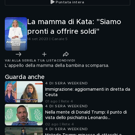
Puntata intera
La mamma di Kata: "Siamo
pronti a offrire soldi"
14 set 2023 | Canale 5
VAI ALLA SERIE
LA TUA LISTA
CONDIVIDI
L'appello della mamma della bambina scomparsa.
Guarda anche
4 DI SERA WEEKEND
Immigrazione: aggiornamenti in diretta da
Ceuta
01 ago | Rete 4
4 DI SERA WEEKEND
Nella mente di Donald Trump: il punto di
vista dello psichiatra Leonardo
Mendolicchio
02 ago | Rete 4
4 DI SERA WEEKEND