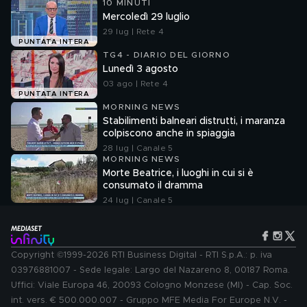
10 MINUTI
Mercoledì 29 luglio
29 lug | Rete 4
PUNTATA INTERA
TG4 - DIARIO DEL GIORNO
Lunedì 3 agosto
03 ago | Rete 4
PUNTATA INTERA
MORNING NEWS
Stabilimenti balneari distrutti, i maranza
colpiscono anche in spiaggia
28 lug | Canale 5
MORNING NEWS
Morte Beatrice, i luoghi in cui si è
consumato il dramma
24 lug | Canale 5
Copyright ©1999-2026 RTI Business Digital - RTI S.p.A.: p. iva
03976881007 - Sede legale: Largo del Nazareno 8, 00187 Roma.
Uffici: Viale Europa 46, 20093 Cologno Monzese (MI) - Cap. Soc.
int. vers. € 500.000.007 - Gruppo MFE Media For Europe N.V. -