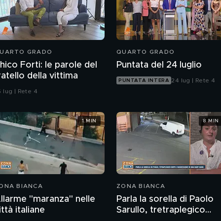
UARTO GRADO
QUARTO GRADO
hico Forti: le parole del
Puntata del 24 luglio
ratello della vittima
24 lug | Rete 4
PUNTATA INTERA
 lug | Rete 4
1 MIN
8 MIN
ONA BIANCA
ZONA BIANCA
llarme "maranza" nelle
Parla la sorella di Paolo
ittà italiane
Sarullo, tretraplegico