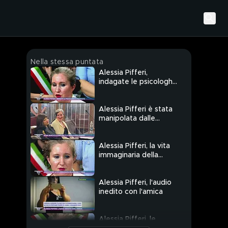
Nella stessa puntata
Alessia Pifferi,
indagate le psicologhe
e l'avvocato
Alessia Pifferi è stata
manipolata dalle
psicologhe?
Alessia Pifferi, la vita
immaginaria della
mamma di Diana
Alessia Pifferi, l'audio
inedito con l'amica
Alessia Pifferi, le