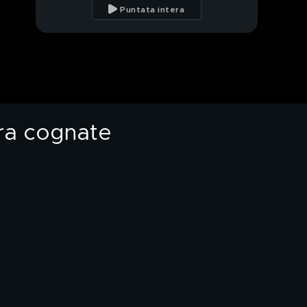
parole in aula
Puntata intera
sull'ultimo compagno
Alessia Pifferi, parla in
diretta la sorella
Viviana
Autovelox segati o
fatti esplodere: è
caccia a Fleximan
tra cognate
A caccia di Fleximan:
oltre 100 pattuglie che
monitorano la zona
Autovelox abbattuti,
15 al nord: è caccia
all'uomo
Il mistero di Patrizia
Nettis: in studio
mamma Rosanna
Giallo di Fasano, chi era
Patrizia Nettis