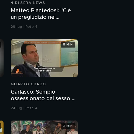
4 DI SERA NEWS
Grande Fratello,
Matteo Piantedosi: "C'è
continua lo scontro tra
un pregiudizio nei
Perla e Beatrice
confronti della polizia"
29 lug | Rete 4
5 MIN
QUARTO GRADO
Garlasco: Sempio
ossessionato dal sesso o
ragazzo rispettoso?
24 lug | Rete 4
2 MIN