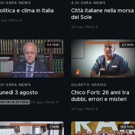
 DI SERA NEWS
4 DI SERA NEWS
olitica e clima in Italia
Città italiane nella morsa
del Sole
 lug | Rete 4
29 lug | Rete 4
54 MIN
23 MIN
 DI SERA NEWS
QUARTO GRADO
unedì 3 agosto
Chico Forti: 26 anni tra
dubbi, errori e misteri
03 ago | Rete 4
UNTATA INTERA
24 lug | Rete 4
7 MIN
182 MIN