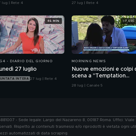
dopo l'aggressione di un
 lug | Rete 4
27 lug | Rete 4
baby gang
46 MIN
17 SEC
G4 - DIARIO DEL GIORNO
MORNING NEWS
unedì 27 luglio
Nuove emozioni e colpi 
scena a "Temptation
27 lug | Rete 4
UNTATA INTERA
Island"
28 lug | Canale 5
76881007 - Sede legale: Largo del Nazareno 8, 00187 Roma. Uffici: Vial
ervati. Rispetto ai contenuti trasmessi e/o riprodotti è vietata ogni uti
 mezzi automatizzati di data scraping.