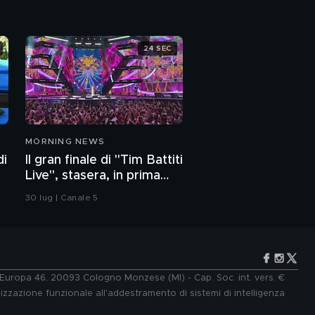
a
24 SEC
MORNING NEWS
di
Il gran finale di "Tim Battiti
Live", stasera, in prima
serata, su Canale 5
30 lug | Canale 5
e Europa 46, 20093 Cologno Monzese (MI) - Cap. Soc. int. vers. €
lizzazione funzionale all'addestramento di sistemi di intelligenza