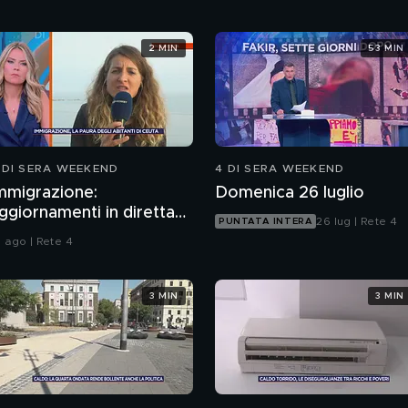
2 MIN
53 MIN
 DI SERA WEEKEND
4 DI SERA WEEKEND
mmigrazione:
Domenica 26 luglio
ggiornamenti in diretta
26 lug | Rete 4
PUNTATA INTERA
a Ceuta
1 ago | Rete 4
3 MIN
3 MIN