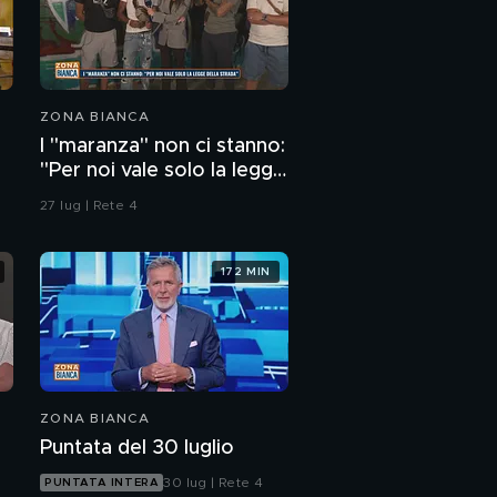
ZONA BIANCA
I "maranza" non ci stanno:
"Per noi vale solo la legge
della strada"
27 lug | Rete 4
172 MIN
ZONA BIANCA
Puntata del 30 luglio
30 lug | Rete 4
PUNTATA INTERA