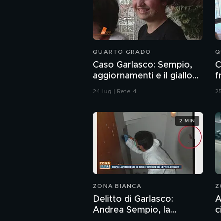
QUARTO GRADO
Q
Caso Garlasco: Sempio,
C
aggiornamenti e il giallo
f
delle telefonate
24 lug | Rete 4
25
2 MIN
ZONA BIANCA
Z
Delitto di Garlasco:
A
Andrea Sempio, la
c