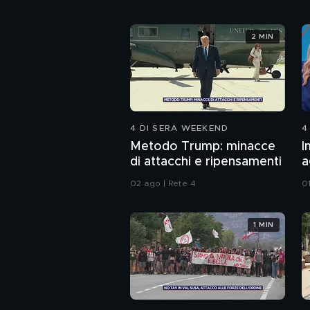
2 MIN
4 DI SERA WEEKEND
4
Metodo Trump: minacce
I
di attacchi e ripensamenti
a
d
02 ago | Rete 4
0
1 MIN