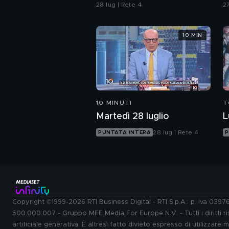
Procura di Pavia non ha
28 lug | Rete 4
27
dubbi: l'impronta 33 è la
pistola fumante
10 MIN
10 MINUTI
T
Martedì 28 luglio
L
28 lug | Rete 4
PUNTATA INTERA
P
Copyright ©1999-2026 RTI Business Digital - RTI S.p.A.: p. iva 039
500.000.007 - Gruppo MFE Media For Europe N.V. - Tutti i diritti ris
artificiale generativa. È altresì fatto divieto espresso di utilizzare