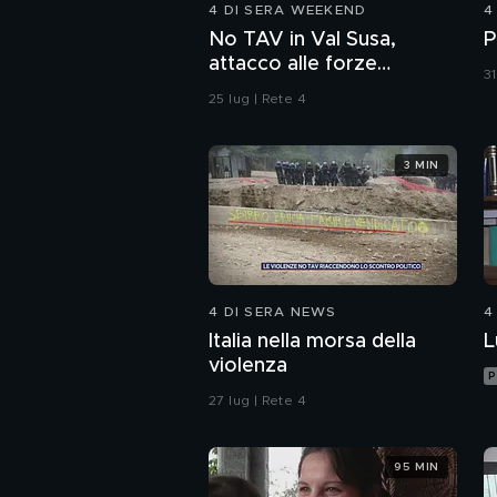
4 DI SERA WEEKEND
4
No TAV in Val Susa,
P
attacco alle forze
31
dell'ordine
25 lug | Rete 4
3 MIN
4 DI SERA NEWS
4
Italia nella morsa della
L
violenza
P
27 lug | Rete 4
95 MIN