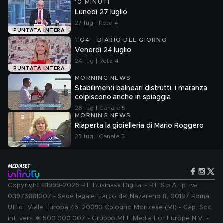
10 MINUTI
Lunedì 27 luglio
27 lug | Rete 4
PUNTATA INTERA
TG4 - DIARIO DEL GIORNO
Venerdì 24 luglio
24 lug | Rete 4
PUNTATA INTERA
MORNING NEWS
Stabilimenti balneari distrutti, i maranza
colpiscono anche in spiaggia
28 lug | Canale 5
MORNING NEWS
Riaperta la gioielleria di Mario Roggero
23 lug | Canale 5
Copyright ©1999-2026 RTI Business Digital - RTI S.p.A.: p. iva
03976881007 - Sede legale: Largo del Nazareno 8, 00187 Roma.
Uffici: Viale Europa 46, 20093 Cologno Monzese (MI) - Cap. Soc.
int. vers. € 500.000.007 - Gruppo MFE Media For Europe N.V. -