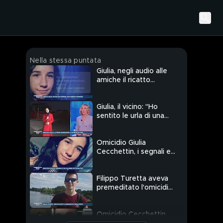
Nella stessa puntata
Giulia, negli audio alle
amiche il ricatto
emotivo di Filippo
Giulia, il vicino: "Ho
sentito le urla di una
donna, chiedeva aiuto"
Omicidio Giulia
Cecchettin, i segnali e
gli allarmi sottovalutati
Filippo Turetta aveva
premeditato l'omicidio
di Giulia Cecchettin?
Omicidio Cecchettin,