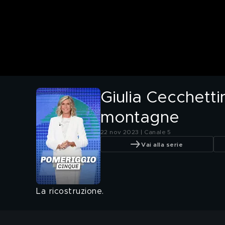
Giulia Cecchetti
montagne
22 nov 2023 | Canale 5
Vai alla serie
La ricostruzione.