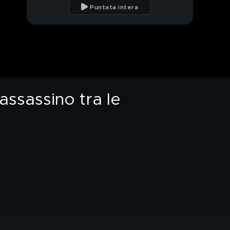
suo assassino
Puntata intera
contestata la
PROSSIMO VIDEO
premeditazione
Giulia Cecchettin,
l'ultimo messaggio al
suo papà: "Ti voglio
bene"
Filippo Turetta,
ossessionato da una
gelosia morbosa per
assassino tra le
Giulia Cecchettin
Federica Mangiapelo,
una panchina rossa e
un giardino per
ricordarla
Federica Mangiapelo e
Giulia Cecchettin,
giovani vittime della
stessa violenza
Claudio Amendola, il
difficile mestiere di
genitore
Gino e Luca, due padri
che in una notte hanno