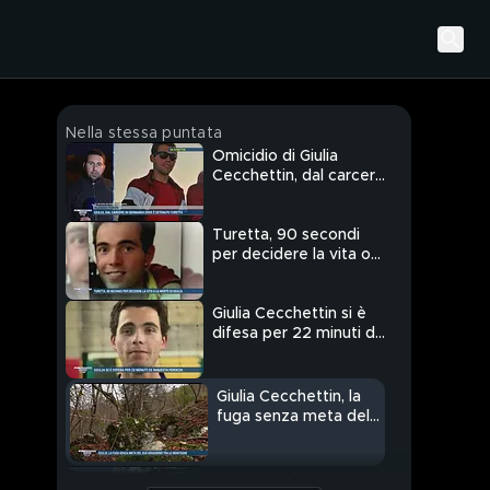
Nella stessa puntata
Omicidio di Giulia
Cecchettin, dal carcere
in Germania dove è
detenuto Turetta
Turetta, 90 secondi
per decidere la vita o
la morte di Giulia
Cecchettin
Giulia Cecchettin si è
difesa per 22 minuti di
inaudita ferocia
Giulia Cecchettin, la
fuga senza meta del
suo assassino tra le
montagne
Giulia Cecchettin, al