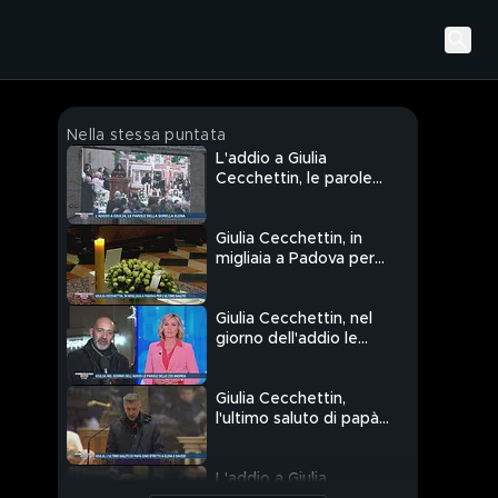
Nella stessa puntata
L'addio a Giulia
Cecchettin, le parole
della sorella Elena
Giulia Cecchettin, in
migliaia a Padova per
l'ultimo saluto
Giulia Cecchettin, nel
giorno dell'addio le
parole dello zio Andrea
Giulia Cecchettin,
l'ultimo saluto di papà
Gino stretto a Elena e
Davide
L'addio a Giulia