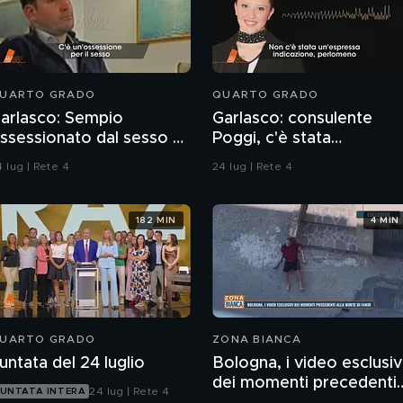
UARTO GRADO
QUARTO GRADO
arlasco: Sempio
Garlasco: consulente
ssessionato dal sesso o
Poggi, c'è stata
agazzo rispettoso?
contaminazione sulle
 lug | Rete 4
24 lug | Rete 4
unghie?
182 MIN
4 MIN
UARTO GRADO
ZONA BIANCA
untata del 24 luglio
Bologna, i video esclusiv
dei momenti precedenti
24 lug | Rete 4
UNTATA INTERA