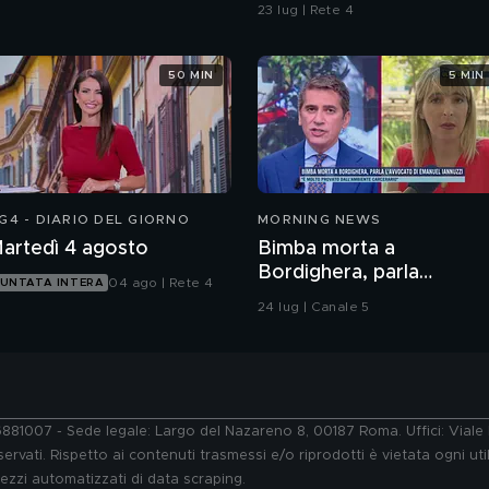
alla morte di Fakir
23 lug | Rete 4
50 MIN
5 MIN
G4 - DIARIO DEL GIORNO
MORNING NEWS
artedì 4 agosto
Bimba morta a
Bordighera, parla
04 ago | Rete 4
UNTATA INTERA
l'avvocato di Emanuel
24 lug | Canale 5
Iannuzzi
76881007 - Sede legale: Largo del Nazareno 8, 00187 Roma. Uffici: Vial
ervati. Rispetto ai contenuti trasmessi e/o riprodotti è vietata ogni uti
 mezzi automatizzati di data scraping.