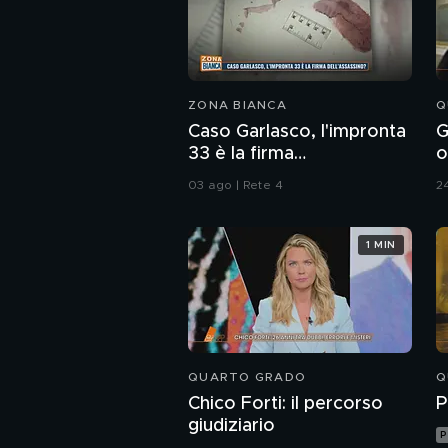
ZONA BIANCA
Q
Caso Garlasco, l'impronta
G
33 è la firma
o
dell'assassino?
r
03 ago | Rete 4
24
1 MIN
QUARTO GRADO
Q
Chico Forti: il percorso
P
giudiziario
P