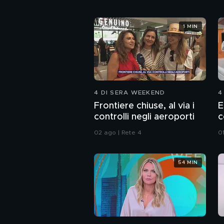
1 MIN
4 DI SERA WEEKEND
4
Frontiere chiuse, al via i
E
controlli negli aeroporti
c
02 ago | Rete 4
0
54 MIN