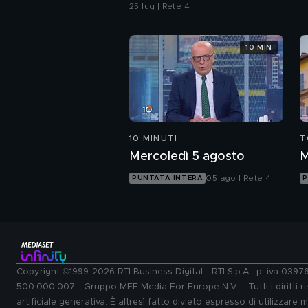
25 lug | Rete 4
10 MIN
10 MINUTI
T
Mercoledì 5 agosto
M
05 ago | Rete 4
PUNTATA INTERA
P
Copyright ©1999-2026 RTI Business Digital - RTI S.p.A.: p. iva 039
500.000.007 - Gruppo MFE Media For Europe N.V. - Tutti i diritti ris
artificiale generativa. È altresì fatto divieto espresso di utilizzare