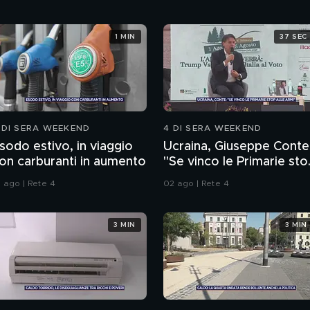
1 MIN
37 SEC
 DI SERA WEEKEND
4 DI SERA WEEKEND
sodo estivo, in viaggio
Ucraina, Giuseppe Conte
on carburanti in aumento
"Se vinco le Primarie sto
alle armi"
1 ago | Rete 4
02 ago | Rete 4
3 MIN
3 MIN