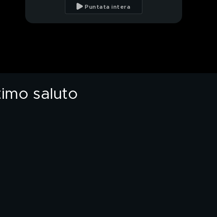
Cecchettin, papà Gino
Puntata intera
legge una poesia sul
vero amore
Giulia Cecchettin, papà
Gino: "La tua memoria
ci ispiri contro la
violenza"
Giulia Cecchettin, in
migliaia a Padova per
l'ultimo saluto
ltimo saluto
Giulia Cecchettin, la
sorella Elena e il
tatuaggio per
PROSSIMO VIDEO
ricordarla
Cagliari, 15enne
accoltellato al petto
all'uscita da scuola
Francesca e Domenico,
77 anni di ricordi e di
amore
Federica Pellegrini:
"Lettera a mia figlia