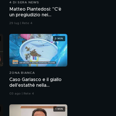
4 DI SERA NEWS
Matteo Piantedosi: "C'è
un pregiudizio nei
confronti della polizia"
29 lug | Rete 4
3 MIN
ZONA BIANCA
Caso Garlasco e il giallo
dell'estathè nella
spazzatura
03 ago | Rete 4
1 MIN