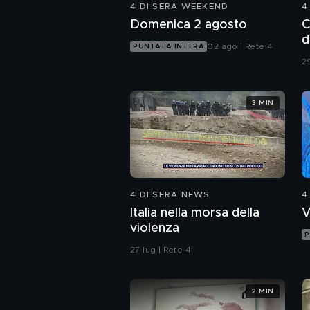
4 DI SERA WEEKEND
4
Domenica 2 agosto
C
d
02 ago | Rete 4
PUNTATA INTERA
29
3 MIN
4 DI SERA NEWS
4
Italia nella morsa della
V
violenza
P
27 lug | Rete 4
2 MIN