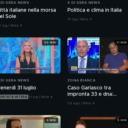
 DI SERA NEWS
4 DI SERA NEWS
ittà italiane nella morsa
Politica e clima in Italia
el Sole
31 lug | Rete 4
 lug | Rete 4
55 MIN
11 MIN
 DI SERA NEWS
ZONA BIANCA
enerdì 31 luglio
Caso Garlasco tra
impronta 33 e dna:
31 lug | Rete 4
UNTATA INTERA
consulenze a confronto
03 ago | Rete 4
5 MIN
5 MIN