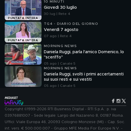
10 MINUTI
Giovedì 30 luglio
30 lug | Rete 4
PUNTATA INTERA
TG4 - DIARIO DEL GIORNO
Venerdì 7 agosto
07 ago | Rete 4
PUNTATA INTERA
MORNING NEWS
Daniela Ruggi, parla l'amico Domenico, lo
"sceriffo"
05 ago | Canale 5
MORNING NEWS
Daniela Ruggi, svolti i primi accertamenti
sui suoi resti e sui vestiti
05 ago | Canale 5
Copyright ©1999-2026 RTI Business Digital - RTI S.p.A.: p. iva
03976881007 - Sede legale: Largo del Nazareno 8, 00187 Roma.
Uffici: Viale Europa 46, 20093 Cologno Monzese (MI) - Cap. Soc.
int. vers. € 500.000.007 - Gruppo MFE Media For Europe N.V. -