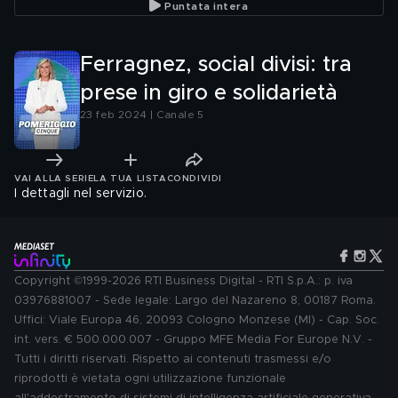
Puntata intera
Ferragnez, social divisi: tra
prese in giro e solidarietà
23 feb 2024 | Canale 5
VAI ALLA SERIE
LA TUA LISTA
CONDIVIDI
I dettagli nel servizio.
Copyright ©1999-2026 RTI Business Digital - RTI S.p.A.: p. iva
03976881007 - Sede legale: Largo del Nazareno 8, 00187 Roma.
Uffici: Viale Europa 46, 20093 Cologno Monzese (MI) - Cap. Soc.
int. vers. € 500.000.007 - Gruppo MFE Media For Europe N.V. -
Tutti i diritti riservati. Rispetto ai contenuti trasmessi e/o
riprodotti è vietata ogni utilizzazione funzionale