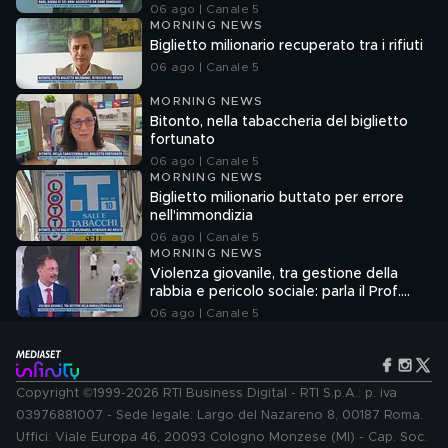
06 ago | Canale 5
MORNING NEWS
Biglietto milionario recuperato tra i rifiuti
06 ago | Canale 5
MORNING NEWS
Bitonto, nella tabaccheria del biglietto
fortunato
06 ago | Canale 5
MORNING NEWS
Biglietto milionario buttato per errore
nell'immondizia
06 ago | Canale 5
MORNING NEWS
Violenza giovanile, tra gestione della
rabbia e pericolo sociale: parla il Prof.
Pierpaolo Limone
06 ago | Canale 5
Copyright ©1999-2026 RTI Business Digital - RTI S.p.A.: p. iva
03976881007 - Sede legale: Largo del Nazareno 8, 00187 Roma.
Uffici: Viale Europa 46, 20093 Cologno Monzese (MI) - Cap. Soc.