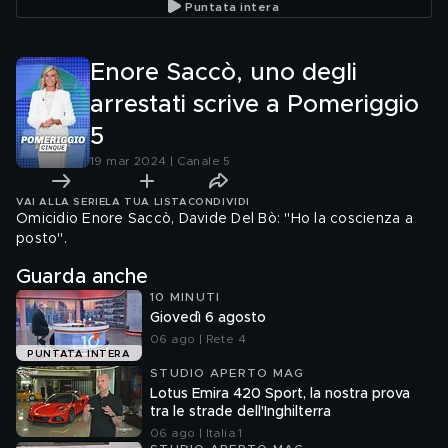
Puntata intera
Enore Saccò, uno degli
arrestati scrive a Pomeriggio
5
19 mar 2024 | Canale 5
VAI ALLA SERIE
LA TUA LISTA
CONDIVIDI
Omicidio Enore Saccò, Davide Del Bò: "Ho la coscienza a
posto".
Guarda anche
10 MINUTI
Giovedì 6 agosto
06 ago | Rete 4
PUNTATA INTERA
STUDIO APERTO MAG
Lotus Emira 420 Sport, la nostra prova
tra le strade dell'Inghilterra
06 ago | Italia 1