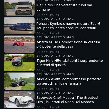
STUDIO APERTO MAG
Kia Seltos, una versatilità fuori dal
comune
06 ago | Italia 1
STUDIO APERTO MAG
Renault Symbioz, nuovo motore Eco-G
120 per chi cerca consumi contenuti
06 ago | Italia 1
STUDIO APERTO MAG
Abarth 600e Competizione, la vettura
più potente della casa
06 ago | Italia 1
STUDIO APERTO MAG
Tiger Nine HEV, abitabilità sorprendente
e interni di qualità
06 ago | Italia 1
STUDIO APERTO MAG
Audi A6 Avant, compromesso perfetto
tra aerodinamica e famiglia
06 ago | Italia 1
STUDIO APERTO MAG
Sapevate Che? Mostra "The Greatest
Hits", la Ferrari di Mario Del Monaco
06 ago | Italia 1