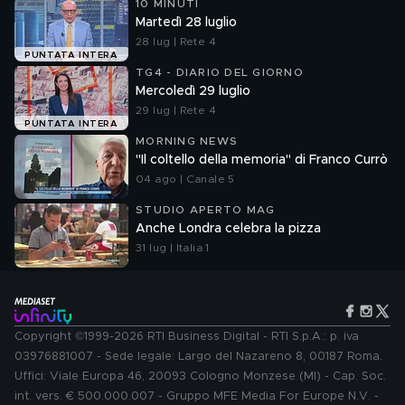
10 MINUTI
Martedì 28 luglio
28 lug | Rete 4
PUNTATA INTERA
TG4 - DIARIO DEL GIORNO
Mercoledì 29 luglio
29 lug | Rete 4
PUNTATA INTERA
MORNING NEWS
"Il coltello della memoria" di Franco Currò
04 ago | Canale 5
STUDIO APERTO MAG
Anche Londra celebra la pizza
31 lug | Italia 1
Copyright ©1999-2026 RTI Business Digital - RTI S.p.A.: p. iva
03976881007 - Sede legale: Largo del Nazareno 8, 00187 Roma.
Uffici: Viale Europa 46, 20093 Cologno Monzese (MI) - Cap. Soc.
int. vers. € 500.000.007 - Gruppo MFE Media For Europe N.V. -