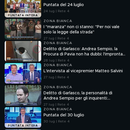
Puntata del 24 luglio
24 lug | Rete 4
PUNTATA INTERA
ZONA BIANCA
I "maranza" non ci stanno: "Per noi vale
solo la legge della strada"
27 lug | Rete 4
ZONA BIANCA
Delitto di Garlasco: Andrea Sempio, la
Procura di Pavia non ha dubbi: l'impronta
33 è la pistola fumante
28 lug | Rete 4
ZONA BIANCA
L'intervista al vicepremier Matteo Salvini
27 lug | Rete 4
ZONA BIANCA
Delitto di Garlasco, la personalità di
Andrea Sempio per gli inquirenti:
"Ossessionato e bugiardo"
27 lug | Rete 4
ZONA BIANCA
Puntata del 30 luglio
30 lug | Rete 4
PUNTATA INTERA