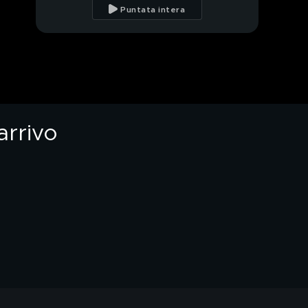
"Preoccupata per la
Puntata intera
vita di Lavinia"
Le minacce di Marco:
"Qualcuno finisce al
cimitero"
Il mistero della
chiamata rifiutata:
qualcuno era con Lilly?
arrivo
Il giallo di Lilly, parla la
cugina Silvia
Diana morta di stenti,
Alessia Pifferi rischia
l'ergastolo
Viviana Pifferi: "Voglio
giustizia per la piccola
Diana"
Alessia Pifferi, attesa
per la sentenza