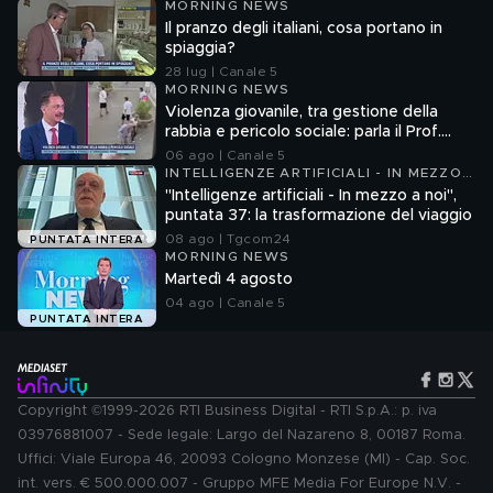
MORNING NEWS
Il pranzo degli italiani, cosa portano in
spiaggia?
28 lug | Canale 5
MORNING NEWS
Violenza giovanile, tra gestione della
rabbia e pericolo sociale: parla il Prof.
Pierpaolo Limone
06 ago | Canale 5
INTELLIGENZE ARTIFICIALI - IN MEZZO
A NOI
"Intelligenze artificiali - In mezzo a noi",
puntata 37: la trasformazione del viaggio
08 ago | Tgcom24
PUNTATA INTERA
MORNING NEWS
Martedì 4 agosto
04 ago | Canale 5
PUNTATA INTERA
Copyright ©1999-2026 RTI Business Digital - RTI S.p.A.: p. iva
03976881007 - Sede legale: Largo del Nazareno 8, 00187 Roma.
Uffici: Viale Europa 46, 20093 Cologno Monzese (MI) - Cap. Soc.
int. vers. € 500.000.007 - Gruppo MFE Media For Europe N.V. -