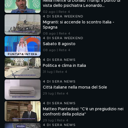
Nella mente di Donald Trump: il punto di
vista dello psichiatra Leonardo
Mendolicchio
02 ago | Rete 4
4 DI SERA WEEKEND
Migranti: si accende lo scontro Italia -
Spagna
08 ago | Rete 4
4 DI SERA WEEKEND
Sabato 8 agosto
08 ago | Rete 4
PUNTATA INTERA
4 DI SERA NEWS
Politica e clima in Italia
31 lug | Rete 4
4 DI SERA NEWS
Città italiane nella morsa del Sole
29 lug | Rete 4
4 DI SERA NEWS
Matteo Piantedosi: "C'è un pregiudizio nei
confronti della polizia"
29 lug | Rete 4
4 DI SERA NEWS