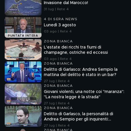
Invasione dal Marocco!
31 lug | Rete 4
4 DI SERA NEWS
Lunedì 3 agosto
03 ago | Rete 4
PUNTATA INTERA
ZONA BIANCA
L'estate dei ricchi tra fiumi di
champagne, ostriche ed eccessi
03 ago | Rete 4
ZONA BIANCA
Delitto di Garlasco: Andrea Sempio la
mattina del delitto è stato in un bar?
27 lug | Rete 4
ZONA BIANCA
Giovani violenti, una notte coi "maranza":
"La nostra legge è la strada"
27 lug | Rete 4
ZONA BIANCA
Delitto di Garlasco, la personalità di
Andrea Sempio per gli inquirenti:
"Ossessionato e bugiardo"
27 lug | Rete 4
ZONA BIANCA