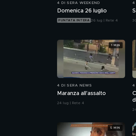
4 DI SERA WEEKEND
4
Domenica 26 luglio
S
26 lug | Rete 4
30
PUNTATA INTERA
1 MIN
4 DI SERA NEWS
4
Maranza all'assalto
C
d
24 lug | Rete 4
A
24
5 MIN