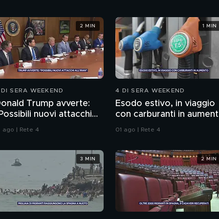
2 MIN
1 MIN
 DI SERA WEEKEND
4 DI SERA WEEKEND
onald Trump avverte:
Esodo estivo, in viaggio
Possibili nuovi attacchi
con carburanti in aumen
ll'Iran"
1 ago | Rete 4
01 ago | Rete 4
3 MIN
2 MIN