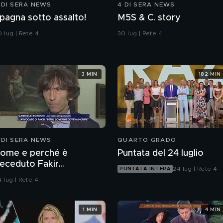
 DI SERA NEWS
4 DI SERA NEWS
pagna sotto assalto!
M5S & C. story
 lug | Rete 4
30 lug | Rete 4
3 MIN
182 MIN
 DI SERA NEWS
QUARTO GRADO
ome e perché è
Puntata del 24 luglio
eceduto Fakir
24 lug | Rete 4
PUNTATA INTERA
bderrahim?
 lug | Rete 4
1 MIN
4 MIN