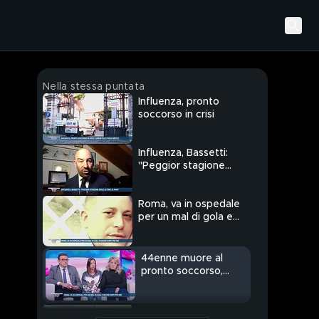
Nella stessa puntata
Influenza, pronto
soccorso in crisi
Influenza, Bassetti:
"Peggior stagione
degli ultimi 15 anni"
Roma, va in ospedale
per un mal di gola e
muore dopo tre ore
44enne muore al
pronto soccorso,
parla la compagna
Chiara Romei
Il giallo di Lilly: il caso si