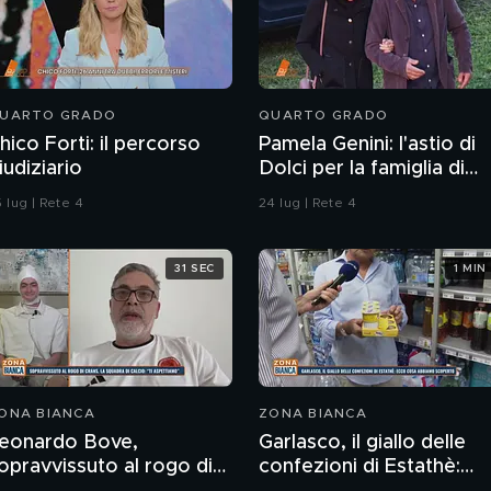
UARTO GRADO
QUARTO GRADO
hico Forti: il percorso
Pamela Genini: l'astio di
iudiziario
Dolci per la famiglia di
Pamela
 lug | Rete 4
24 lug | Rete 4
31 SEC
1 MIN
ONA BIANCA
ZONA BIANCA
eonardo Bove,
Garlasco, il giallo delle
opravvissuto al rogo di
confezioni di Estathè: