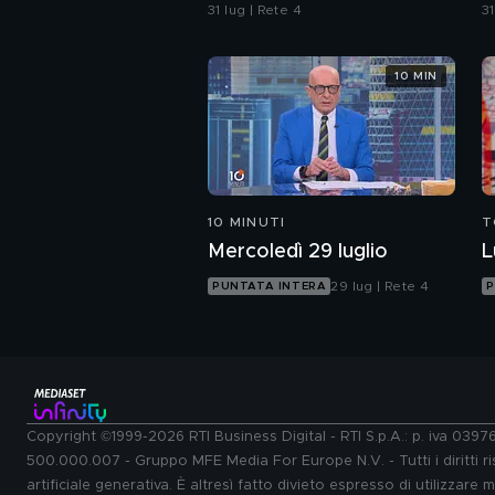
Bertolaso per Leonardo
C
31 lug | Rete 4
31
Bove
s
a
10 MIN
10 MINUTI
T
Mercoledì 29 luglio
L
29 lug | Rete 4
PUNTATA INTERA
P
Copyright ©1999-2026 RTI Business Digital - RTI S.p.A.: p. iva 039
500.000.007 - Gruppo MFE Media For Europe N.V. - Tutti i diritti ris
artificiale generativa. È altresì fatto divieto espresso di utilizzare