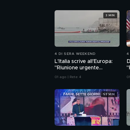
3 MIN
4 DI SERA WEEKEND
4
L'Italia scrive all'Europa:
D
"Riunione urgente
"
sull'immigrazione"
a
01 ago | Rete 4
0
53 MIN