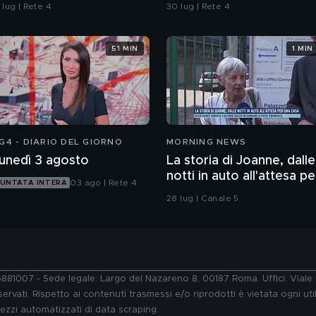
rans-Montana, la
ecco cosa abbiamo
 lug | Rete 4
30 lug | Rete 4
quadra di calcio: "Ti
scoperto
spettiamo"
51 MIN
1 MIN
G4 - DIARIO DEL GIORNO
MORNING NEWS
unedì 3 agosto
La storia di Joanne, dalle
notti in auto all'attesa pe
03 ago | Rete 4
UNTATA INTERA
una casa
28 lug | Canale 5
76881007 - Sede legale: Largo del Nazareno 8, 00187 Roma. Uffici: Vial
ervati. Rispetto ai contenuti trasmessi e/o riprodotti è vietata ogni uti
 mezzi automatizzati di data scraping.