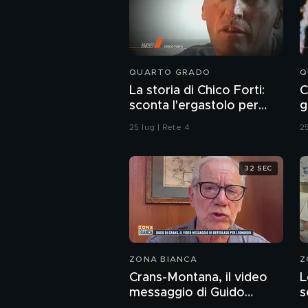
QUARTO GRADO
Q
La storia di Chico Forti:
C
sconta l'ergastolo per
g
omicidio
25 lug | Rete 4
25
32 SEC
ZONA BIANCA
Z
Crans-Montana, il video
L
messaggio di Guido
s