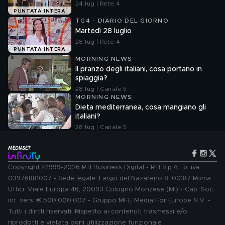
24 lug | Rete 4
PUNTATA INTERA
TG4 - DIARIO DEL GIORNO
Martedì 28 luglio
28 lug | Rete 4
PUNTATA INTERA
MORNING NEWS
Il pranzo degli italiani, cosa portano in
spiaggia?
28 lug | Canale 5
MORNING NEWS
Dieta mediterranea, cosa mangiano gli
italiani?
28 lug | Canale 5
Copyright ©1999-2026 RTI Business Digital - RTI S.p.A.: p. iva
03976881007 - Sede legale: Largo del Nazareno 8, 00187 Roma.
Uffici: Viale Europa 46, 20093 Cologno Monzese (MI) - Cap. Soc.
int. vers. € 500.000.007 - Gruppo MFE Media For Europe N.V. -
Tutti i diritti riservati. Rispetto ai contenuti trasmessi e/o
riprodotti è vietata ogni utilizzazione funzionale