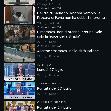
03 ago | Rete 4
ZONA BIANCA
Delitto di Garlasco: Andrea Sempio, la
Procura di Pavia non ha dubbi: l'impronta
33 è la pistola fumante
28 lug | Rete 4
ZONA BIANCA
I "maranza" non ci stanno: "Per noi vale
solo la legge della strada"
27 lug | Rete 4
ZONA BIANCA
Allarme "maranza" nelle città italiane
27 lug | Rete 4
10 MINUTI
Lunedì 27 luglio
27 lug | Rete 4
PUNTATA INTERA
ZONA BIANCA
Puntata del 27 luglio
27 lug | Rete 4
PUNTATA INTERA
QUARTO GRADO
Puntata del 24 luglio