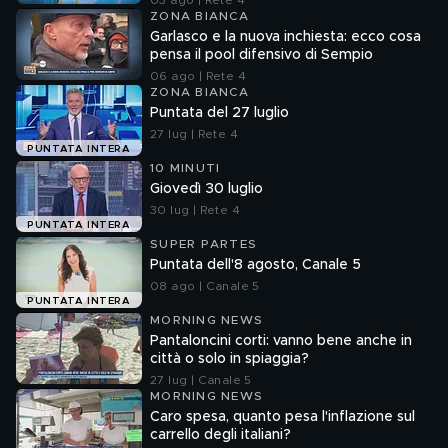
03 ago | Rete 4
ZONA BIANCA
Garlasco e la nuova inchiesta: ecco cosa
pensa il pool difensivo di Sempio
06 ago | Rete 4
ZONA BIANCA
Puntata del 27 luglio
27 lug | Rete 4
PUNTATA INTERA
10 MINUTI
Giovedì 30 luglio
30 lug | Rete 4
PUNTATA INTERA
SUPER PARTES
Puntata dell'8 agosto, Canale 5
08 ago | Canale 5
PUNTATA INTERA
MORNING NEWS
Pantaloncini corti: vanno bene anche in
città o solo in spiaggia?
27 lug | Canale 5
MORNING NEWS
Caro spesa, quanto pesa l'inflazione sul
carrello degli italiani?