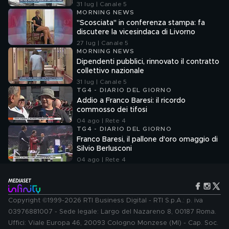
31 lug | Canale 5
MORNING NEWS
"Scosciata" in conferenza stampa: fa
discutere la vicesindaca di Livorno
27 lug | Canale 5
MORNING NEWS
Dipendenti pubblici, rinnovato il contratto
collettivo nazionale
31 lug | Canale 5
TG4 - DIARIO DEL GIORNO
Addio a Franco Baresi: il ricordo
commosso dei tifosi
04 ago | Rete 4
TG4 - DIARIO DEL GIORNO
Franco Baresi, il pallone d'oro omaggio di
Silvio Berlusconi
04 ago | Rete 4
Copyright ©1999-2026 RTI Business Digital - RTI S.p.A.: p. iva
03976881007 - Sede legale: Largo del Nazareno 8, 00187 Roma.
Uffici: Viale Europa 46, 20093 Cologno Monzese (MI) - Cap. Soc.