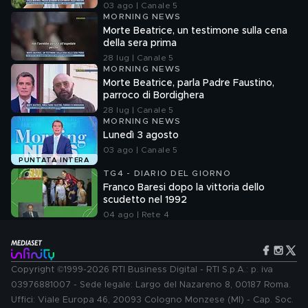
03 ago | Canale 5
MORNING NEWS
Morte Beatrice, un testimone sulla cena
della sera prima
28 lug | Canale 5
MORNING NEWS
Morte Beatrice, parla Padre Faustino,
parroco di Bordighera
28 lug | Canale 5
MORNING NEWS
Lunedì 3 agosto
03 ago | Canale 5
PUNTATA INTERA
TG4 - DIARIO DEL GIORNO
Franco Baresi dopo la vittoria dello
scudetto nel 1992
04 ago | Rete 4
Copyright ©1999-2026 RTI Business Digital - RTI S.p.A.: p. iva
03976881007 - Sede legale: Largo del Nazareno 8, 00187 Roma.
Uffici: Viale Europa 46, 20093 Cologno Monzese (MI) - Cap. Soc.