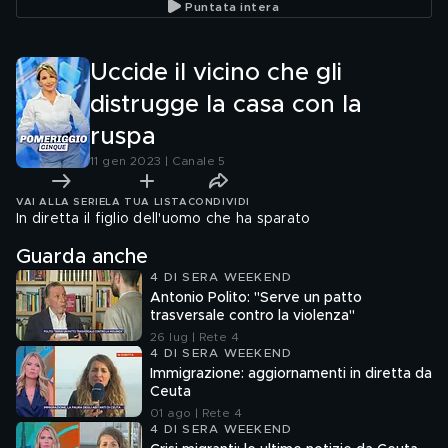
Puntata intera
Uccide il vicino che gli
distrugge la casa con la
ruspa
11 gen 2023 | Canale 5
VAI ALLA SERIE
LA TUA LISTA
CONDIVIDI
In diretta il figlio dell'uomo che ha sparato
Guarda anche
4 DI SERA WEEKEND
Antonio Polito: "Serve un patto
trasversale contro la violenza"
26 lug | Rete 4
4 DI SERA WEEKEND
Immigrazione: aggiornamenti in diretta da
Ceuta
01 ago | Rete 4
4 DI SERA WEEKEND