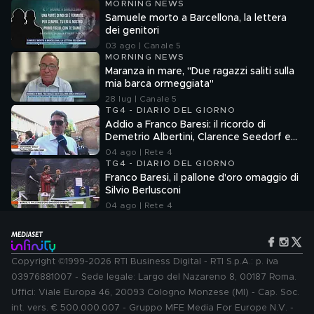
MORNING NEWS
Samuele morto a Barcellona, la lettera
dei genitori
03 ago | Canale 5
MORNING NEWS
Maranza in mare, "Due ragazzi saliti sulla
mia barca ormeggiata"
28 lug | Canale 5
TG4 - DIARIO DEL GIORNO
Addio a Franco Baresi: il ricordo di
Demetrio Albertini, Clarence Seedorf e
Giovanni Galli
04 ago | Rete 4
TG4 - DIARIO DEL GIORNO
Franco Baresi, il pallone d'oro omaggio di
Silvio Berlusconi
04 ago | Rete 4
Copyright ©1999-2026 RTI Business Digital - RTI S.p.A.: p. iva
03976881007 - Sede legale: Largo del Nazareno 8, 00187 Roma.
Uffici: Viale Europa 46, 20093 Cologno Monzese (MI) - Cap. Soc.
int. vers. € 500.000.007 - Gruppo MFE Media For Europe N.V. -