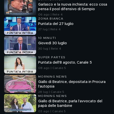
Garlasco e la nuova inchiesta: ecco cosa
pensa il pool difensivo di Sempio
06 ago | Rete 4
ZONA BIANCA
Puntata del 27 luglio
27 lug | Rete 4
PUNTATA INTERA
10 MINUTI
Giovedì 30 luglio
30 lug | Rete 4
PUNTATA INTERA
SUPER PARTES
Puntata dell'8 agosto, Canale 5
08 ago | Canale 5
PUNTATA INTERA
MORNING NEWS
Giallo di Beatrice, depositata in Procura
l'autopsia
28 lug | Canale 5
MORNING NEWS
Giallo di Beatrice, parla l'avvocato del
papà delle bambine
03 ago | Canale 5