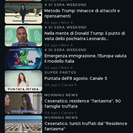
01 ago | Rete 4
4 DI SERA WEEKEND
Metodo Trump: minacce di attacchi e
ripensamenti
02 ago | Rete 4
4 DI SERA WEEKEND
Nella mente di Donald Trump: il punto di
vista dello psichiatra Leonardo
Mendolicchio
02 ago | Rete 4
4 DI SERA WEEKEND
Emergenza immigrazione, l'Europa valuta
il modello Italia
02 ago | Rete 4
SUPER PARTES
Puntata dell'8 agosto, Canale 5
08 ago | Canale 5
PUNTATA INTERA
MORNING NEWS
Cesenatico, residence "fantasma", 90
famiglie truffate
04 ago | Canale 5
MORNING NEWS
Cesenatico, turisti truffati dal "Residence
fantasma"