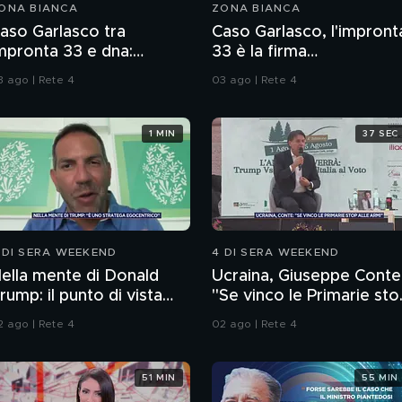
ONA BIANCA
ZONA BIANCA
aso Garlasco tra
Caso Garlasco, l'impront
mpronta 33 e dna:
33 è la firma
onsulenze a confronto
dell'assassino?
3 ago | Rete 4
03 ago | Rete 4
1 MIN
37 SEC
 DI SERA WEEKEND
4 DI SERA WEEKEND
ella mente di Donald
Ucraina, Giuseppe Conte
rump: il punto di vista
"Se vinco le Primarie sto
ello psichiatra Leonardo
alle armi"
2 ago | Rete 4
02 ago | Rete 4
endolicchio
51 MIN
55 MIN