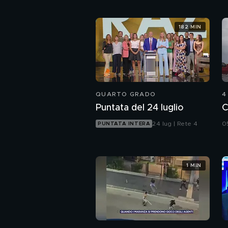
182 MIN
QUARTO GRADO
4
Puntata del 24 luglio
C
24 lug | Rete 4
0
PUNTATA INTERA
1 MIN