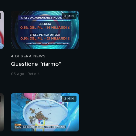
è una farsa, ha
peggiorato le cose''
3 MIN
4 DI SERA NEWS
Questione "riarmo"
05 ago | Rete 4
3 MIN