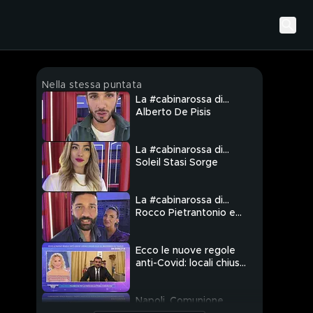
Nella stessa puntata
La #cabinarossa di…
Alberto De Pisis
La #cabinarossa di…
Soleil Stasi Sorge
La #cabinarossa di…
Rocco Pietrantonio e
Giada
Ecco le nuove regole
anti-Covid: locali chiusi
alle 24, massimo 6 al
tavolo
Napoli, Comunione