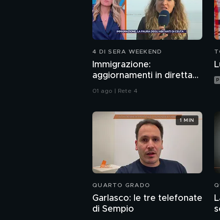
4 DI SERA WEEKEND
T
Immigrazione:
L
aggiornamenti in diretta
P
da Ceuta
01 ago | Rete 4
1 MIN
QUARTO GRADO
Q
Garlasco: le tre telefonate
L
di Sempio
s