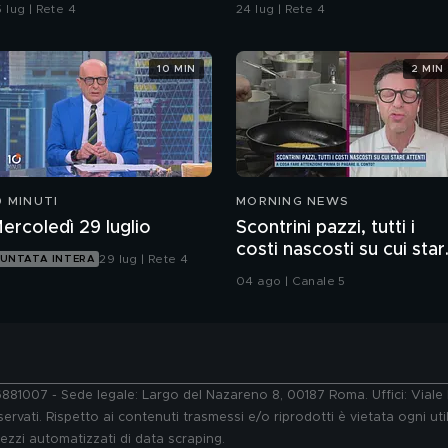
micidio
sulla rapina
 lug | Rete 4
24 lug | Rete 4
10 MIN
2 MIN
0 MINUTI
MORNING NEWS
ercoledì 29 luglio
Scontrini pazzi, tutti i
costi nascosti su cui star
29 lug | Rete 4
UNTATA INTERA
attenti
04 ago | Canale 5
76881007 - Sede legale: Largo del Nazareno 8, 00187 Roma. Uffici: Vial
ervati. Rispetto ai contenuti trasmessi e/o riprodotti è vietata ogni uti
 mezzi automatizzati di data scraping.