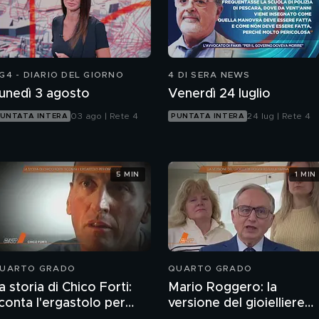
G4 - DIARIO DEL GIORNO
4 DI SERA NEWS
unedì 3 agosto
Venerdì 24 luglio
03 ago | Rete 4
24 lug | Rete 4
UNTATA INTERA
PUNTATA INTERA
5 MIN
1 MIN
UARTO GRADO
QUARTO GRADO
a storia di Chico Forti:
Mario Roggero: la
conta l'ergastolo per
versione del gioielliere