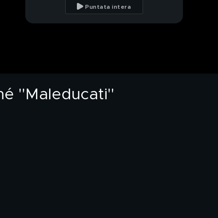
senza regole: Troppi
Puntata intera
invitati e festa con
concerto neomelodico
Modica, in 160 alla
festa di nozze: i
Carabinieri bloccano il
banchetto
Reggio Emilia, 43enne
ferisce 5 ragazzi
perché ''Maleducati''
é ''Maleducati''
Verona, parlano i
medici che si stanno
occupando del piccolo
PROSSIMO VIDEO
''Zeno''
Fabiana Britto: ''Vi
presento Francesco''
Rocco Pietrantonio:
''Giada è molto dolce e
riesce a sopportarmi...''
Soleil: ''Iconize mente
ancora'' - De Pisis: ''Non