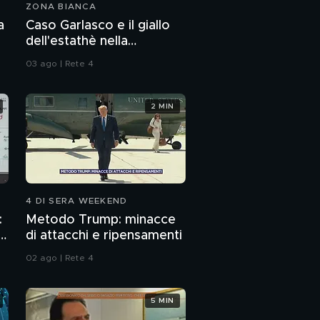
ZONA BIANCA
a
Caso Garlasco e il giallo
dell'estathè nella
spazzatura
03 ago | Rete 4
2 MIN
4 DI SERA WEEKEND
:
Metodo Trump: minacce
p
di attacchi e ripensamenti
02 ago | Rete 4
5 MIN