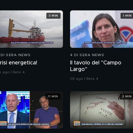
3 MIN
1 MIN
 DI SERA NEWS
4 DI SERA NEWS
risi energetica!
Il tavolo del "Campo
Largo"
5 ago | Rete 4
05 ago | Rete 4
11 MIN
2 MIN