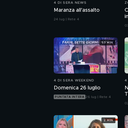
4 DI SERA NEWS
Z
Maranza all'assalto
C
i
24 lug | Rete 4
c
0
53 MIN
4 DI SERA WEEKEND
4
Domenica 26 luglio
N
T
26 lug | Rete 4
PUNTATA INTERA
d
0
M
2 MIN