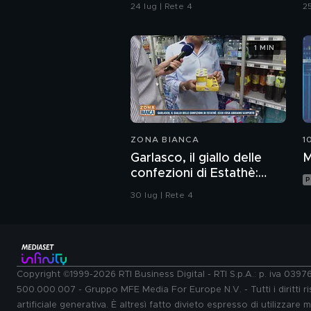
o
24 lug | Rete 4
25
1 MIN
ZONA BIANCA
1
Garlasco, il giallo delle
M
confezioni di Estathè:
P
ecco cosa abbiamo
30 lug | Rete 4
scoperto
Copyright ©1999-2026 RTI Business Digital - RTI S.p.A.: p. iva 039
500.000.007 - Gruppo MFE Media For Europe N.V. - Tutti i diritti ris
artificiale generativa. È altresì fatto divieto espresso di utilizzare