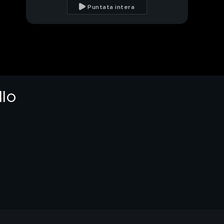
guerra sull'eredità
Puntata intera
della Lollo
Piazzolla: "Non
prenderò neanche un
euro di eredità"
PROSSIMO VIDEO
I video privati di Gina e
Andrea Piazzolla
llo
Chi mise i beni di Gina
all'asta?
Harry sarà
all'incoronazione di Re
Carlo?
Stasera torna Grande
Fratello Vip