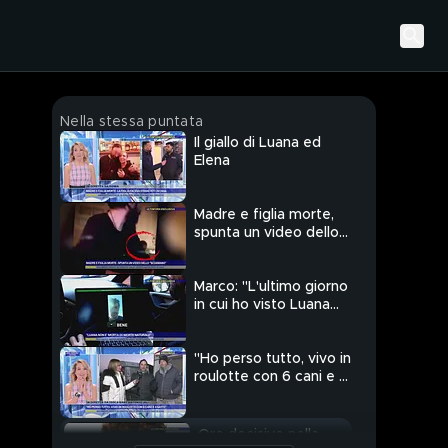
Nella stessa puntata
Il giallo di Luana ed
Elena
Madre e figlia morte,
spunta un video dello
"sciamano"
Marco: "L'ultimo giorno
in cui ho visto Luana
viva è stato il 24
gennaio"
"Ho perso tutto, vivo in
roulotte con 6 cani e 4
gatti"
Ore decisive nella