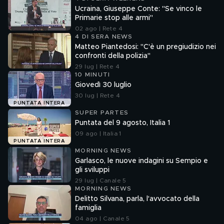
Ucraina, Giuseppe Conte: "Se vinco le
Primarie stop alle armi"
02 ago | Rete 4
4 DI SERA NEWS
Matteo Piantedosi: "C'è un pregiudizio nei
confronti della polizia"
29 lug | Rete 4
10 MINUTI
Giovedì 30 luglio
30 lug | Rete 4
PUNTATA INTERA
SUPER PARTES
Puntata del 9 agosto, Italia 1
09 ago | Italia 1
PUNTATA INTERA
MORNING NEWS
Garlasco, le nuove indagini su Sempio e
gli sviluppi
29 lug | Canale 5
MORNING NEWS
Delitto Silvana, parla, l'avvocato della
famiglia
04 ago | Canale 5