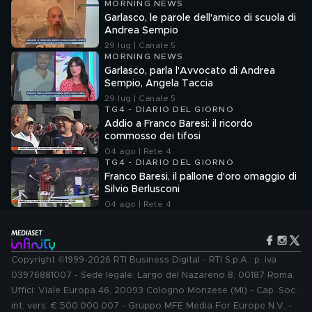
MORNING NEWS
Garlasco, le parole dell'amico di scuola di
Andrea Sempio
29 lug | Canale 5
MORNING NEWS
Garlasco, parla l'Avvocato di Andrea
Sempio, Angela Taccia
29 lug | Canale 5
TG4 - DIARIO DEL GIORNO
Addio a Franco Baresi: il ricordo
commosso dei tifosi
04 ago | Rete 4
TG4 - DIARIO DEL GIORNO
Franco Baresi, il pallone d'oro omaggio di
Silvio Berlusconi
04 ago | Rete 4
Copyright ©1999-2026 RTI Business Digital - RTI S.p.A.: p. iva
03976881007 - Sede legale: Largo del Nazareno 8, 00187 Roma.
Uffici: Viale Europa 46, 20093 Cologno Monzese (MI) - Cap. Soc.
int. vers. € 500.000.007 - Gruppo MFE Media For Europe N.V. -