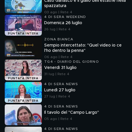
Caso Garlasco e il giallo dell'estathè nella
spazzatura
03 ago | Rete 4
4 DI SERA WEEKEND
Domenica 26 luglio
26 lug | Rete 4
PUNTATA INTERA
ZONA BIANCA
Sempio intercettato: "Quel video io ce
l'ho dentro la penna"
06 ago | Rete 4
TG4 - DIARIO DEL GIORNO
Venerdì 31 luglio
31 lug | Rete 4
PUNTATA INTERA
4 DI SERA NEWS
Lunedì 27 luglio
27 lug | Rete 4
PUNTATA INTERA
4 DI SERA NEWS
Il tavolo del "Campo Largo"
05 ago | Rete 4
4 DI SERA NEWS