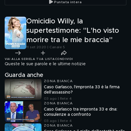
Puntata intera
ucciso Willy
Omicidio Willy, la
supertestimone: ''L'ho visto
morire tra le mie braccia''
11 set 2020 | Canale 5
VAI ALLA SERIE
LA TUA LISTA
CONDIVIDI
Queste le sue parole e le ultime notizie
Guarda anche
ZONA BIANCA
Caso Garlasco, l'impronta 33 è la firma
dell'assassino?
03 ago | Rete 4
ZONA BIANCA
Caso Garlasco tra impronta 33 e dna:
consulenze a confronto
03 ago | Rete 4
ZONA BIANCA