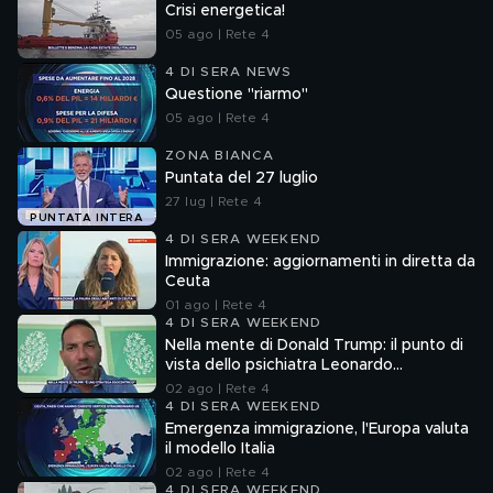
Crisi energetica!
05 ago | Rete 4
4 DI SERA NEWS
Questione "riarmo"
05 ago | Rete 4
ZONA BIANCA
Puntata del 27 luglio
27 lug | Rete 4
PUNTATA INTERA
4 DI SERA WEEKEND
Immigrazione: aggiornamenti in diretta da
Ceuta
01 ago | Rete 4
4 DI SERA WEEKEND
Nella mente di Donald Trump: il punto di
vista dello psichiatra Leonardo
Mendolicchio
02 ago | Rete 4
4 DI SERA WEEKEND
Emergenza immigrazione, l'Europa valuta
il modello Italia
02 ago | Rete 4
4 DI SERA WEEKEND