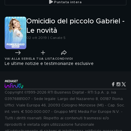
Puntata intera
Omicidio del piccolo Gabriel -
Le novità
02 ott 2019 | Canale 5
VAI ALLA SERIE
LA TUA LISTA
CONDIVIDI
Le ultime notizie e testimonianze esclusive
Copyright ©1999-2026 RTI Business Digital - RTI S.p.A.: p. iva
03976881007 - Sede legale: Largo del Nazareno 8, 00187 Roma.
Uffici: Viale Europa 46, 20093 Cologno Monzese (MI) - Cap. Soc.
int. vers. € 500.000.007 - Gruppo MFE Media For Europe N.V. -
Tutti i diritti riservati. Rispetto ai contenuti trasmessi e/o
riprodotti è vietata ogni utilizzazione funzionale