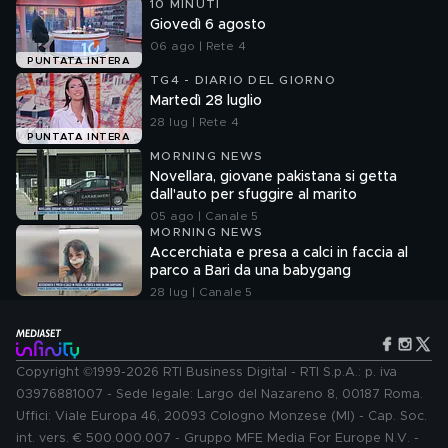
10 MINUTI
Giovedì 6 agosto
06 ago | Rete 4
PUNTATA INTERA
TG4 - DIARIO DEL GIORNO
Martedì 28 luglio
28 lug | Rete 4
PUNTATA INTERA
MORNING NEWS
Novellara, giovane pakistana si getta
dall'auto per sfuggire al marito
05 ago | Canale 5
MORNING NEWS
Accerchiata e presa a calci in faccia al
parco a Bari da una babygang
28 lug | Canale 5
Copyright ©1999-2026 RTI Business Digital - RTI S.p.A.: p. iva
03976881007 - Sede legale: Largo del Nazareno 8, 00187 Roma.
Uffici: Viale Europa 46, 20093 Cologno Monzese (MI) - Cap. Soc.
int. vers. € 500.000.007 - Gruppo MFE Media For Europe N.V. -