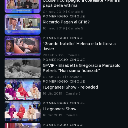
Uccise il compagno a coltellate - Parla il
papà della vittima
04 nov 2019 | Canale 5
POMERIGGIO CINQUE
Riccardo Pagan al GF16?
10 mag 2019 | Canale 5
POMERIGGIO CINQUE
"Grande fratello" Helena e la lettera a
Javier
28 feb 2025 | Canale 5
POMERIGGIO CINQUE
GFVIP - Elisabetta Gregoraci a Pierpaolo
Petrelli: ''Non siamo fidanzati''
02 ott 2020 | Canale 5
POMERIGGIO CINQUE
I Legnanesi Show - reloaded
16 dic 2019 | Canale 5
POMERIGGIO CINQUE
I Legnanesi Show
16 dic 2019 | Canale 5
POMERIGGIO CINQUE