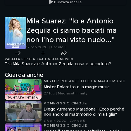
Puntata intera
Mila Suarez: "Io e Antonio
Zequila ci siamo baciati ma
non l'ho mai visto nudo..."
12 feb 2020 | Canale 5
VAI ALLA SERIE
LA TUA LISTA
CONDIVIDI
Tra Mila Suarez e Antonio Zequila cosa è accaduto?
Guarda anche
MISTER POLARETTO E LA MAGIC MUSIC
Mister Polaretto e la magic music
27 lug | Mediaset Infinity
PUNTATA INTERA
POMERIGGIO CINQUE
Diego Armando Maradona: ''Ecco perché
non andrò al matrimonio di mia figlia''
08 dic 2020 | Canale 5
POMERIGGIO CINQUE