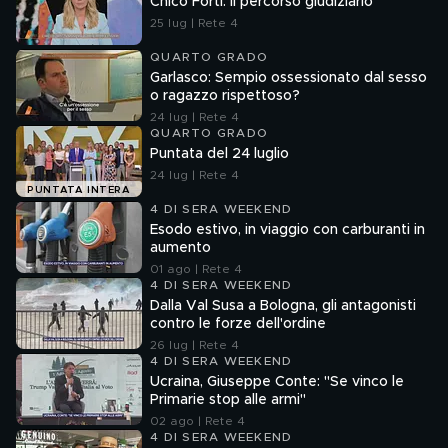
Chico Forti: il percorso giudiziario
25 lug | Rete 4
QUARTO GRADO
Garlasco: Sempio ossessionato dal sesso
o ragazzo rispettoso?
24 lug | Rete 4
QUARTO GRADO
Puntata del 24 luglio
24 lug | Rete 4
PUNTATA INTERA
4 DI SERA WEEKEND
Esodo estivo, in viaggio con carburanti in
aumento
01 ago | Rete 4
4 DI SERA WEEKEND
Dalla Val Susa a Bologna, gli antagonisti
contro le forze dell'ordine
26 lug | Rete 4
4 DI SERA WEEKEND
Ucraina, Giuseppe Conte: "Se vinco le
Primarie stop alle armi"
02 ago | Rete 4
4 DI SERA WEEKEND