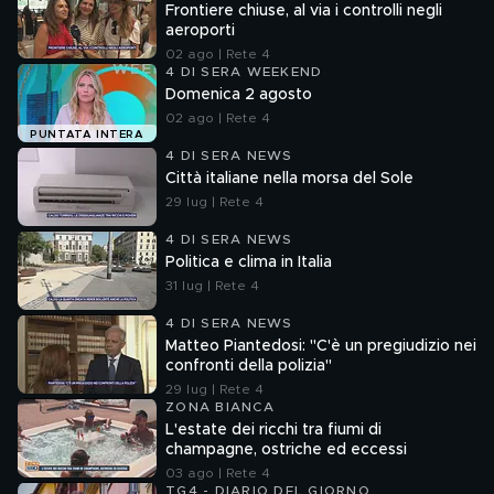
Frontiere chiuse, al via i controlli negli
aeroporti
02 ago | Rete 4
4 DI SERA WEEKEND
Domenica 2 agosto
02 ago | Rete 4
PUNTATA INTERA
4 DI SERA NEWS
Città italiane nella morsa del Sole
29 lug | Rete 4
4 DI SERA NEWS
Politica e clima in Italia
31 lug | Rete 4
4 DI SERA NEWS
Matteo Piantedosi: "C'è un pregiudizio nei
confronti della polizia"
29 lug | Rete 4
ZONA BIANCA
L'estate dei ricchi tra fiumi di
champagne, ostriche ed eccessi
03 ago | Rete 4
TG4 - DIARIO DEL GIORNO