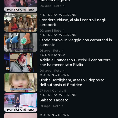
Giovedì 6 agosto
06 ago | Rete 4
PUNTATA INTERA
4 DI SERA WEEKEND
Frontiere chiuse, al via i controlli negli
aeroporti
02 ago | Rete 4
4 DI SERA WEEKEND
Esodo estivo, in viaggio con carburanti in
aumento
01 ago | Rete 4
ZONA BIANCA
Addio a Francesco Guccini, il cantautore
che ha raccontato l'Italia
06 ago | Rete 4
MORNING NEWS
Bimba Bordighera, atteso il deposito
dell'autopsia di Beatrice
27 lug | Canale 5
4 DI SERA WEEKEND
Sabato 1 agosto
01 ago | Rete 4
PUNTATA INTERA
MORNING NEWS