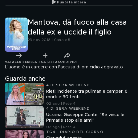
Puntata intera
Mantova, dà fuoco alla casa
della ex e uccide il figlio
23 nov 2018 | Canale 5
VAI ALLA SERIE
LA TUA LISTA
CONDIVIDI
L'uomo è in carcere con l'accusa di omicidio aggravato .
Guarda anche
4 DI SERA WEEKEND
Rieti: incidente tra pullman e camper, 6
morti e 30 feriti
02 ago | Rete 4
4 DI SERA WEEKEND
Ucraina, Giuseppe Conte: "Se vinco le
Primarie stop alle armi"
02 ago | Rete 4
TG4 - DIARIO DEL GIORNO