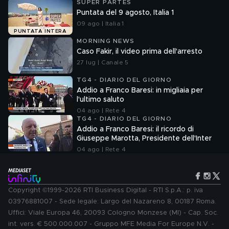
SUPER PARTES
Puntata del 9 agosto, Italia 1
09 ago | Italia 1
PUNTATA INTERA
MORNING NEWS
Caso Fakir, il video prima dell'arresto
27 lug | Canale 5
TG4 - DIARIO DEL GIORNO
Addio a Franco Baresi: in migliaia per
l'ultimo saluto
04 ago | Rete 4
TG4 - DIARIO DEL GIORNO
Addio a Franco Baresi: il ricordo di
Giuseppe Marotta, Presidente dell'Inter
04 ago | Rete 4
Copyright ©1999-2026 RTI Business Digital - RTI S.p.A.: p. iva
03976881007 - Sede legale: Largo del Nazareno 8, 00187 Roma.
Uffici: Viale Europa 46, 20093 Cologno Monzese (MI) - Cap. Soc.
int. vers. € 500.000.007 - Gruppo MFE Media For Europe N.V. -