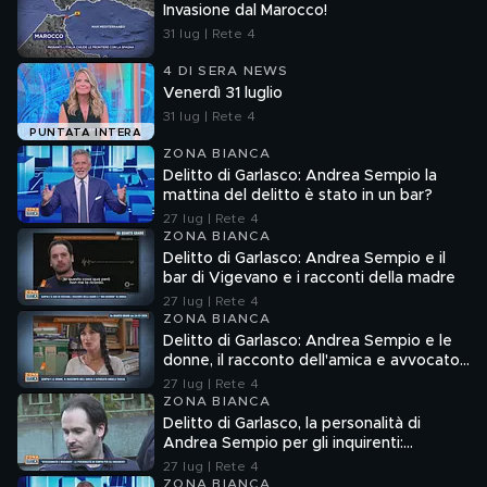
Invasione dal Marocco!
31 lug | Rete 4
4 DI SERA NEWS
Venerdì 31 luglio
31 lug | Rete 4
PUNTATA INTERA
ZONA BIANCA
Delitto di Garlasco: Andrea Sempio la
mattina del delitto è stato in un bar?
27 lug | Rete 4
ZONA BIANCA
Delitto di Garlasco: Andrea Sempio e il
bar di Vigevano e i racconti della madre
27 lug | Rete 4
ZONA BIANCA
Delitto di Garlasco: Andrea Sempio e le
donne, il racconto dell'amica e avvocato
Angela Taccia
27 lug | Rete 4
ZONA BIANCA
Delitto di Garlasco, la personalità di
Andrea Sempio per gli inquirenti:
"Ossessionato e bugiardo"
27 lug | Rete 4
ZONA BIANCA