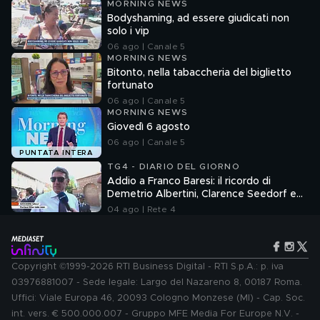
MORNING NEWS
Bodyshaming, ad essere giudicati non
solo i vip
06 ago | Canale 5
MORNING NEWS
Bitonto, nella tabaccheria del biglietto
fortunato
06 ago | Canale 5
MORNING NEWS
Giovedì 6 agosto
06 ago | Canale 5
PUNTATA INTERA
TG4 - DIARIO DEL GIORNO
Addio a Franco Baresi: il ricordo di
Demetrio Albertini, Clarence Seedorf e
Giovanni Galli
04 ago | Rete 4
Copyright ©1999-2026 RTI Business Digital - RTI S.p.A.: p. iva
03976881007 - Sede legale: Largo del Nazareno 8, 00187 Roma.
Uffici: Viale Europa 46, 20093 Cologno Monzese (MI) - Cap. Soc.
int. vers. € 500.000.007 - Gruppo MFE Media For Europe N.V. -