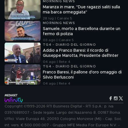
MORNING NEWS
Maranza in mare, "Due ragazzi saliti sulla
mia barca ormeggiata"
28 lug | Canale 5
MORNING NEWS
Samuele, morto a Barcellona durante un
fermo di polizia
03 ago | Canale 5
TG4 - DIARIO DEL GIORNO
Addio a Franco Baresi: il ricordo di
Giuseppe Marotta, Presidente dell'Inter
04 ago | Rete 4
TG4 - DIARIO DEL GIORNO
Franco Baresi, il pallone d'oro omaggio di
Silvio Berlusconi
04 ago | Rete 4
Copyright ©1999-2026 RTI Business Digital - RTI S.p.A.: p. iva
03976881007 - Sede legale: Largo del Nazareno 8, 00187 Roma.
Uffici: Viale Europa 46, 20093 Cologno Monzese (MI) - Cap. Soc.
int. vers. € 500.000.007 - Gruppo MFE Media For Europe N.V. -