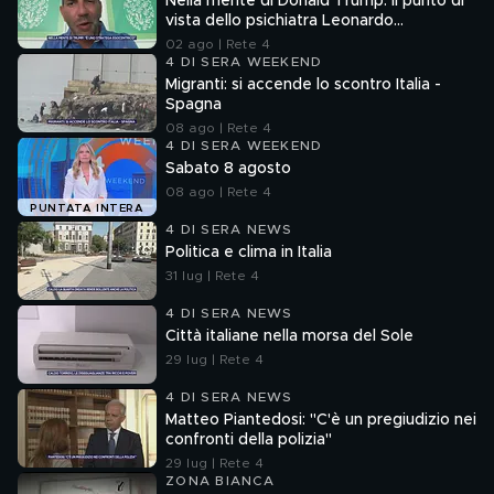
Nella mente di Donald Trump: il punto di
vista dello psichiatra Leonardo
Mendolicchio
02 ago | Rete 4
4 DI SERA WEEKEND
Migranti: si accende lo scontro Italia -
Spagna
08 ago | Rete 4
4 DI SERA WEEKEND
Sabato 8 agosto
08 ago | Rete 4
PUNTATA INTERA
4 DI SERA NEWS
Politica e clima in Italia
31 lug | Rete 4
4 DI SERA NEWS
Città italiane nella morsa del Sole
29 lug | Rete 4
4 DI SERA NEWS
Matteo Piantedosi: "C'è un pregiudizio nei
confronti della polizia"
29 lug | Rete 4
ZONA BIANCA