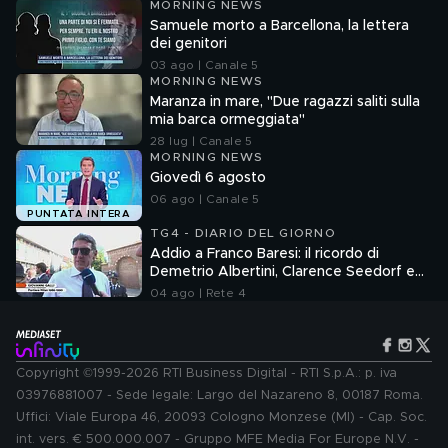
MORNING NEWS
Samuele morto a Barcellona, la lettera
dei genitori
03 ago | Canale 5
MORNING NEWS
Maranza in mare, "Due ragazzi saliti sulla
mia barca ormeggiata"
28 lug | Canale 5
MORNING NEWS
Giovedì 6 agosto
06 ago | Canale 5
PUNTATA INTERA
TG4 - DIARIO DEL GIORNO
Addio a Franco Baresi: il ricordo di
Demetrio Albertini, Clarence Seedorf e
Giovanni Galli
04 ago | Rete 4
Copyright ©1999-2026 RTI Business Digital - RTI S.p.A.: p. iva
03976881007 - Sede legale: Largo del Nazareno 8, 00187 Roma.
Uffici: Viale Europa 46, 20093 Cologno Monzese (MI) - Cap. Soc.
int. vers. € 500.000.007 - Gruppo MFE Media For Europe N.V. -