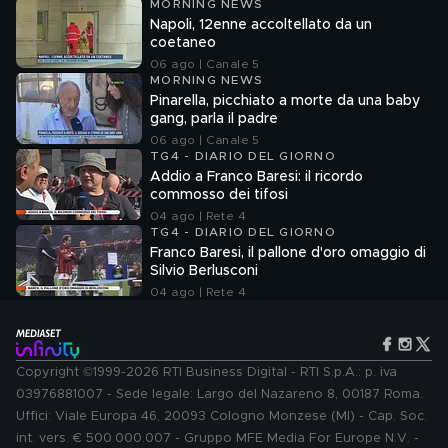
MORNING NEWS
Napoli, 12enne accoltellato da un
coetaneo
06 ago | Canale 5
MORNING NEWS
Pinarella, picchiato a morte da una baby
gang, parla il padre
06 ago | Canale 5
TG4 - DIARIO DEL GIORNO
Addio a Franco Baresi: il ricordo
commosso dei tifosi
04 ago | Rete 4
TG4 - DIARIO DEL GIORNO
Franco Baresi, il pallone d'oro omaggio di
Silvio Berlusconi
04 ago | Rete 4
Copyright ©1999-2026 RTI Business Digital - RTI S.p.A.: p. iva
03976881007 - Sede legale: Largo del Nazareno 8, 00187 Roma.
Uffici: Viale Europa 46, 20093 Cologno Monzese (MI) - Cap. Soc.
int. vers. € 500.000.007 - Gruppo MFE Media For Europe N.V. -