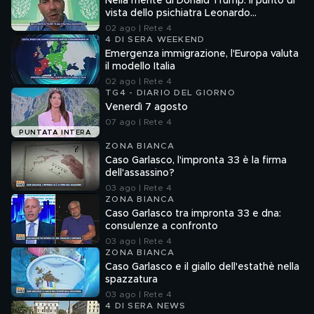
Nella mente di Donald Trump: il punto di
vista dello psichiatra Leonardo
Mendolicchio
02 ago | Rete 4
4 DI SERA WEEKEND
Emergenza immigrazione, l'Europa valuta
il modello Italia
02 ago | Rete 4
TG4 - DIARIO DEL GIORNO
Venerdì 7 agosto
07 ago | Rete 4
PUNTATA INTERA
ZONA BIANCA
Caso Garlasco, l'impronta 33 è la firma
dell'assassino?
03 ago | Rete 4
ZONA BIANCA
Caso Garlasco tra impronta 33 e dna:
consulenze a confronto
03 ago | Rete 4
ZONA BIANCA
Caso Garlasco e il giallo dell'estathè nella
spazzatura
03 ago | Rete 4
4 DI SERA NEWS