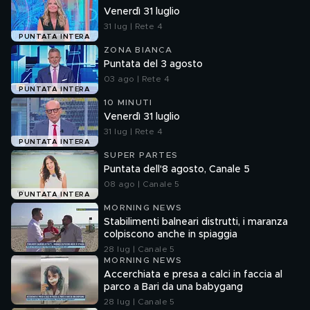
Venerdì 31 luglio
31 lug | Rete 4
PUNTATA INTERA
ZONA BIANCA
Puntata del 3 agosto
03 ago | Rete 4
PUNTATA INTERA
10 MINUTI
Venerdì 31 luglio
31 lug | Rete 4
PUNTATA INTERA
SUPER PARTES
Puntata dell'8 agosto, Canale 5
08 ago | Canale 5
PUNTATA INTERA
MORNING NEWS
Stabilimenti balneari distrutti, i maranza
colpiscono anche in spiaggia
28 lug | Canale 5
MORNING NEWS
Accerchiata e presa a calci in faccia al
parco a Bari da una babygang
28 lug | Canale 5