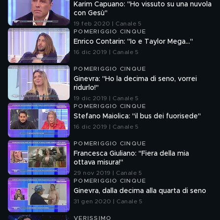
Karim Capuano: "Ho vissuto su una nuvola
con Gesù"
19 feb 2020 | Canale 5
POMERIGGIO CINQUE
Enrico Contarin: "Io e Taylor Mega..."
16 dic 2019 | Canale 5
POMERIGGIO CINQUE
Ginevra: "Ho la decima di seno, vorrei
ridurlo!"
19 dic 2019 | Canale 5
POMERIGGIO CINQUE
Stefano Maiolica: "il bus dei fuorisede"
16 dic 2019 | Canale 5
POMERIGGIO CINQUE
Francesca Giuliano: "Fiera della mia
ottava misura!"
29 nov 2019 | Canale 5
POMERIGGIO CINQUE
Ginevra, dalla decima alla quarta di seno
31 gen 2020 | Canale 5
VERISSIMO