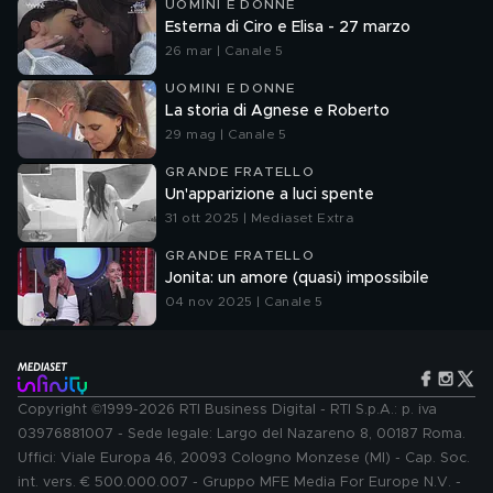
UOMINI E DONNE
Esterna di Ciro e Elisa - 27 marzo
26 mar | Canale 5
UOMINI E DONNE
La storia di Agnese e Roberto
29 mag | Canale 5
GRANDE FRATELLO
Un'apparizione a luci spente
31 ott 2025 | Mediaset Extra
GRANDE FRATELLO
Jonita: un amore (quasi) impossibile
04 nov 2025 | Canale 5
Copyright ©1999-2026 RTI Business Digital - RTI S.p.A.: p. iva
03976881007 - Sede legale: Largo del Nazareno 8, 00187 Roma.
Uffici: Viale Europa 46, 20093 Cologno Monzese (MI) - Cap. Soc.
int. vers. € 500.000.007 - Gruppo MFE Media For Europe N.V. -