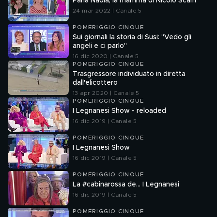
Parla Nadia, la mamma di Nicolò Scalfi
24 mar 2022 | Canale 5
POMERIGGIO CINQUE
Sui giornali la storia di Susi: ''Vedo gli
angeli e ci parlo''
16 dic 2020 | Canale 5
POMERIGGIO CINQUE
Trasgressore individuato in diretta
dall'elicottero
13 apr 2020 | Canale 5
POMERIGGIO CINQUE
I Legnanesi Show - reloaded
16 dic 2019 | Canale 5
POMERIGGIO CINQUE
I Legnanesi Show
16 dic 2019 | Canale 5
POMERIGGIO CINQUE
La #cabinarossa de… I Legnanesi
16 dic 2019 | Canale 5
POMERIGGIO CINQUE