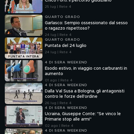
Chico Forti: il percorso giudiziario
25 lug | Rete 4
QUARTO GRADO
Garlasco: Sempio ossessionato dal sesso
o ragazzo rispettoso?
24 lug | Rete 4
QUARTO GRADO
Puntata del 24 luglio
24 lug | Rete 4
PUNTATA INTERA
4 DI SERA WEEKEND
Esodo estivo, in viaggio con carburanti in
aumento
01 ago | Rete 4
4 DI SERA WEEKEND
Dalla Val Susa a Bologna, gli antagonisti
contro le forze dell'ordine
26 lug | Rete 4
4 DI SERA WEEKEND
Ucraina, Giuseppe Conte: "Se vinco le
Primarie stop alle armi"
02 ago | Rete 4
4 DI SERA WEEKEND