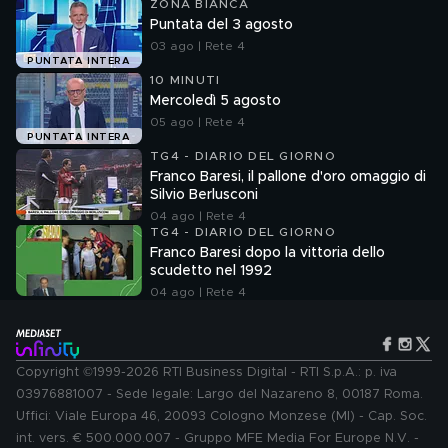
ZONA BIANCA
Puntata del 3 agosto
03 ago | Rete 4
PUNTATA INTERA
10 MINUTI
Mercoledì 5 agosto
05 ago | Rete 4
PUNTATA INTERA
TG4 - DIARIO DEL GIORNO
Franco Baresi, il pallone d'oro omaggio di
Silvio Berlusconi
04 ago | Rete 4
TG4 - DIARIO DEL GIORNO
Franco Baresi dopo la vittoria dello
scudetto nel 1992
04 ago | Rete 4
Copyright ©1999-2026 RTI Business Digital - RTI S.p.A.: p. iva
03976881007 - Sede legale: Largo del Nazareno 8, 00187 Roma.
Uffici: Viale Europa 46, 20093 Cologno Monzese (MI) - Cap. Soc.
int. vers. € 500.000.007 - Gruppo MFE Media For Europe N.V. -