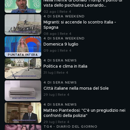
Nella mente di Donald Trump: il punto di
vista dello psichiatra Leonardo
Mendolicchio
02 ago | Rete 4
4 DI SERA WEEKEND
Migranti: si accende lo scontro Italia -
Spagna
08 ago | Rete 4
4 DI SERA WEEKEND
Domenica 9 luglio
09 ago | Rete 4
PUNTATA INTERA
4 DI SERA NEWS
Politica e clima in Italia
31 lug | Rete 4
4 DI SERA NEWS
Città italiane nella morsa del Sole
29 lug | Rete 4
4 DI SERA NEWS
Matteo Piantedosi: "C'è un pregiudizio nei
confronti della polizia"
29 lug | Rete 4
TG4 - DIARIO DEL GIORNO