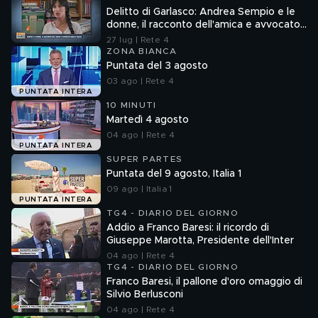
Delitto di Garlasco: Andrea Sempio e le
donne, il racconto dell'amica e avvocato
Angela Taccia
27 lug | Rete 4
ZONA BIANCA
Puntata del 3 agosto
03 ago | Rete 4
PUNTATA INTERA
10 MINUTI
Martedì 4 agosto
04 ago | Rete 4
PUNTATA INTERA
SUPER PARTES
Puntata del 9 agosto, Italia 1
09 ago | Italia 1
PUNTATA INTERA
TG4 - DIARIO DEL GIORNO
Addio a Franco Baresi: il ricordo di
Giuseppe Marotta, Presidente dell'Inter
04 ago | Rete 4
TG4 - DIARIO DEL GIORNO
Franco Baresi, il pallone d'oro omaggio di
Silvio Berlusconi
04 ago | Rete 4