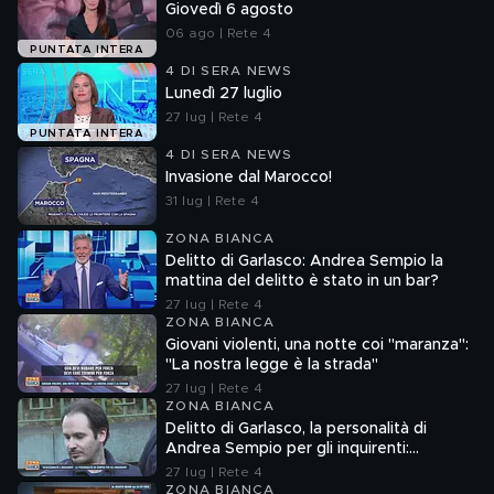
Giovedì 6 agosto
06 ago | Rete 4
PUNTATA INTERA
4 DI SERA NEWS
Lunedì 27 luglio
27 lug | Rete 4
PUNTATA INTERA
4 DI SERA NEWS
Invasione dal Marocco!
31 lug | Rete 4
ZONA BIANCA
Delitto di Garlasco: Andrea Sempio la
mattina del delitto è stato in un bar?
27 lug | Rete 4
ZONA BIANCA
Giovani violenti, una notte coi "maranza":
"La nostra legge è la strada"
27 lug | Rete 4
ZONA BIANCA
Delitto di Garlasco, la personalità di
Andrea Sempio per gli inquirenti:
"Ossessionato e bugiardo"
27 lug | Rete 4
ZONA BIANCA