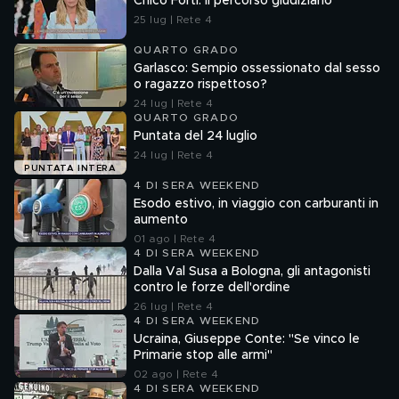
Chico Forti: il percorso giudiziario
25 lug | Rete 4
QUARTO GRADO
Garlasco: Sempio ossessionato dal sesso
o ragazzo rispettoso?
24 lug | Rete 4
QUARTO GRADO
Puntata del 24 luglio
24 lug | Rete 4
PUNTATA INTERA
4 DI SERA WEEKEND
Esodo estivo, in viaggio con carburanti in
aumento
01 ago | Rete 4
4 DI SERA WEEKEND
Dalla Val Susa a Bologna, gli antagonisti
contro le forze dell'ordine
26 lug | Rete 4
4 DI SERA WEEKEND
Ucraina, Giuseppe Conte: "Se vinco le
Primarie stop alle armi"
02 ago | Rete 4
4 DI SERA WEEKEND