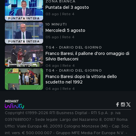
ZONA BIANCA
Puntata del 3 agosto
03 ago | Rete 4
PUNTATA INTERA
10 MINUTI
Mercoledì 5 agosto
05 ago | Rete 4
PUNTATA INTERA
TG4 - DIARIO DEL GIORNO
Franco Baresi, il pallone d'oro omaggio di
Silvio Berlusconi
04 ago | Rete 4
TG4 - DIARIO DEL GIORNO
Franco Baresi dopo la vittoria dello
scudetto nel 1992
04 ago | Rete 4
Copyright ©1999-2026 RTI Business Digital - RTI S.p.A.: p. iva
03976881007 - Sede legale: Largo del Nazareno 8, 00187 Roma.
Uffici: Viale Europa 46, 20093 Cologno Monzese (MI) - Cap. Soc.
int. vers. € 500.000.007 - Gruppo MFE Media For Europe N.V. -