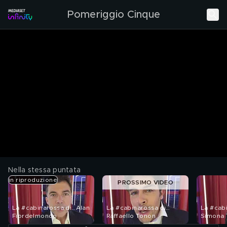
Pomeriggio Cinque
Nella stessa puntata
in riproduzione
PROSSIMO VIDEO
La #cabinarossa di…Alan
La #cabinarossa di…
La #cab
Fiordelmondo
Raffaello Tonon
Simona 