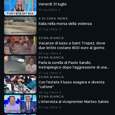
Venerdì 31 luglio
31 lug | Rete 4
PUNTATA INTERA
4 DI SERA NEWS
Italia nella morsa della violenza
27 lug | Rete 4
ZONA BIANCA
Vacanze di lusso a Saint Tropez, dove
due lettini costano 800 euro al giorno
28 lug | Rete 4
ZONA BIANCA
Parla la sorella di Paolo Sarullo,
tretraplegico dopo l'aggressione di una
baby gang
27 lug | Rete 4
ZONA BIANCA
Con l'estate il lusso esagera e diventa
"cafone"
28 lug | Rete 4
ZONA BIANCA
L'intervista al vicepremier Matteo Salvini
27 lug | Rete 4